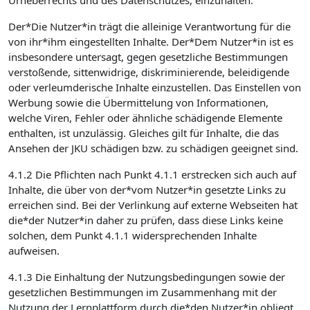
Urheberrechts und des Datenschutzes, einzuhalten.
Der*Die Nutzer*in trägt die alleinige Verantwortung für die
von ihr*ihm eingestellten Inhalte. Der*Dem Nutzer*in ist es
insbesondere untersagt, gegen gesetzliche Bestimmungen
verstoßende, sittenwidrige, diskriminierende, beleidigende
oder verleumderische Inhalte einzustellen. Das Einstellen von
Werbung sowie die Übermittelung von Informationen,
welche Viren, Fehler oder ähnliche schädigende Elemente
enthalten, ist unzulässig. Gleiches gilt für Inhalte, die das
Ansehen der JKU schädigen bzw. zu schädigen geeignet sind.
4.1.2 Die Pflichten nach Punkt 4.1.1 erstrecken sich auch auf
Inhalte, die über von der*vom Nutzer*in gesetzte Links zu
erreichen sind. Bei der Verlinkung auf externe Webseiten hat
die*der Nutzer*in daher zu prüfen, dass diese Links keine
solchen, dem Punkt 4.1.1 widersprechenden Inhalte
aufweisen.
4.1.3 Die Einhaltung der Nutzungsbedingungen sowie der
gesetzlichen Bestimmungen im Zusammenhang mit der
Nutzung der Lernplattform durch die*den Nutzer*in obliegt