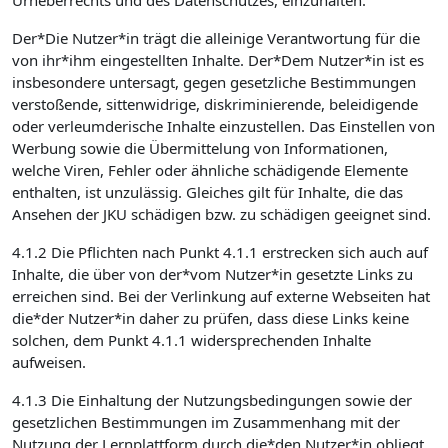
Urheberrechts und des Datenschutzes, einzuhalten.
Der*Die Nutzer*in trägt die alleinige Verantwortung für die
von ihr*ihm eingestellten Inhalte. Der*Dem Nutzer*in ist es
insbesondere untersagt, gegen gesetzliche Bestimmungen
verstoßende, sittenwidrige, diskriminierende, beleidigende
oder verleumderische Inhalte einzustellen. Das Einstellen von
Werbung sowie die Übermittelung von Informationen,
welche Viren, Fehler oder ähnliche schädigende Elemente
enthalten, ist unzulässig. Gleiches gilt für Inhalte, die das
Ansehen der JKU schädigen bzw. zu schädigen geeignet sind.
4.1.2 Die Pflichten nach Punkt 4.1.1 erstrecken sich auch auf
Inhalte, die über von der*vom Nutzer*in gesetzte Links zu
erreichen sind. Bei der Verlinkung auf externe Webseiten hat
die*der Nutzer*in daher zu prüfen, dass diese Links keine
solchen, dem Punkt 4.1.1 widersprechenden Inhalte
aufweisen.
4.1.3 Die Einhaltung der Nutzungsbedingungen sowie der
gesetzlichen Bestimmungen im Zusammenhang mit der
Nutzung der Lernplattform durch die*den Nutzer*in obliegt