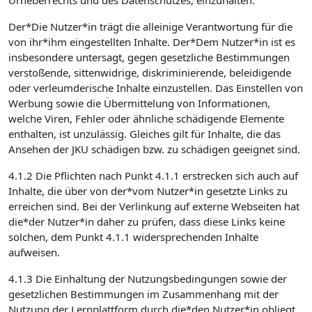
Urheberrechts und des Datenschutzes, einzuhalten.
Der*Die Nutzer*in trägt die alleinige Verantwortung für die
von ihr*ihm eingestellten Inhalte. Der*Dem Nutzer*in ist es
insbesondere untersagt, gegen gesetzliche Bestimmungen
verstoßende, sittenwidrige, diskriminierende, beleidigende
oder verleumderische Inhalte einzustellen. Das Einstellen von
Werbung sowie die Übermittelung von Informationen,
welche Viren, Fehler oder ähnliche schädigende Elemente
enthalten, ist unzulässig. Gleiches gilt für Inhalte, die das
Ansehen der JKU schädigen bzw. zu schädigen geeignet sind.
4.1.2 Die Pflichten nach Punkt 4.1.1 erstrecken sich auch auf
Inhalte, die über von der*vom Nutzer*in gesetzte Links zu
erreichen sind. Bei der Verlinkung auf externe Webseiten hat
die*der Nutzer*in daher zu prüfen, dass diese Links keine
solchen, dem Punkt 4.1.1 widersprechenden Inhalte
aufweisen.
4.1.3 Die Einhaltung der Nutzungsbedingungen sowie der
gesetzlichen Bestimmungen im Zusammenhang mit der
Nutzung der Lernplattform durch die*den Nutzer*in obliegt