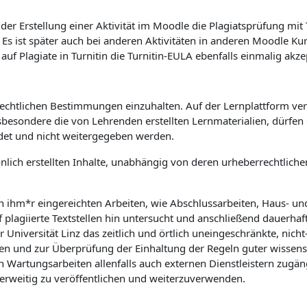
er Erstellung einer Aktivität im Moodle die Plagiatsprüfung mit
. Es ist später auch bei anderen Aktivitäten in anderen Moodle K
 Plagiate in Turnitin die Turnitin-EULA ebenfalls einmalig akze
rrechtlichen Bestimmungen einzuhalten. Auf der Lernplattform verö
sbesondere die von Lehrenden erstellten Lernmaterialien, dürfe
det und nicht weitergegeben werden.
önlich erstellten Inhalte, unabhängig von deren urheberrechtlic
on ihm*r eingereichten Arbeiten, wie Abschlussarbeiten, Haus- u
f plagiierte Textstellen hin untersucht und anschließend dauerhaf
niversität Linz das zeitlich und örtlich uneingeschränkte, nicht-
n und zur Überprüfung der Einhaltung der Regeln guter wissensch
rtungsarbeiten allenfalls auch externen Dienstleistern zugäng
derweitig zu veröffentlichen und weiterzuverwenden.