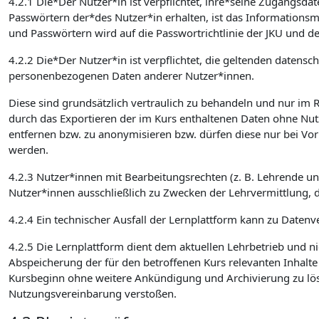
4.2.1 Die*Der Nutzer*in ist verpflichtet, ihre*seine Zugangsd
Passwörtern der*des Nutzer*in erhalten, ist das Informatio
und Passwörtern wird auf die Passwortrichtlinie der JKU und de
4.2.2 Die*Der Nutzer*in ist verpflichtet, die geltenden date
personenbezogenen Daten anderer Nutzer*innen.
Diese sind grundsätzlich vertraulich zu behandeln und nur im
durch das Exportieren der im Kurs enthaltenen Daten ohne Nut
entfernen bzw. zu anonymisieren bzw. dürfen diese nur bei Vo
werden.
4.2.3 Nutzer*innen mit Bearbeitungsrechten (z. B. Lehrende u
Nutzer*innen ausschließlich zu Zwecken der Lehrvermittlung, 
4.2.4 Ein technischer Ausfall der Lernplattform kann zu Datenve
4.2.5 Die Lernplattform dient dem aktuellen Lehrbetrieb und ni
Abspeicherung der für den betroffenen Kurs relevanten Inhalt
Kursbeginn ohne weitere Ankündigung und Archivierung zu lösch
Nutzungsvereinbarung verstoßen.