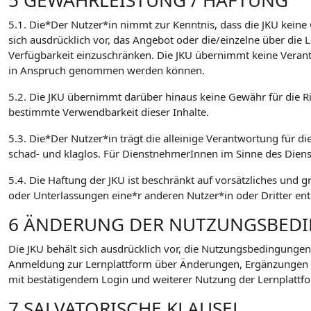
5 GEWÄHRLEISTUNG / HAFTUNG
5.1. Die*Der Nutzer*in nimmt zur Kenntnis, dass die JKU keine
sich ausdrücklich vor, das Angebot oder die/einzelne über di
Verfügbarkeit einzuschränken. Die JKU übernimmt keine Verant
in Anspruch genommen werden können.
5.2. Die JKU übernimmt darüber hinaus keine Gewähr für die Ric
bestimmte Verwendbarkeit dieser Inhalte.
5.3. Die*Der Nutzer*in trägt die alleinige Verantwortung für di
schad- und klaglos. Für DienstnehmerInnen im Sinne des Dien
5.4. Die Haftung der JKU ist beschränkt auf vorsätzliches und 
oder Unterlassungen eine*r anderen Nutzer*in oder Dritter ent
6 ÄNDERUNG DER NUTZUNGSBED
Die JKU behält sich ausdrücklich vor, die Nutzungsbedingungen
Anmeldung zur Lernplattform über Änderungen, Ergänzungen
mit bestätigendem Login und weiterer Nutzung der Lernplattfo
7 SALVATORISCHE KLAUSEL