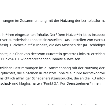
Bestimmungen im Zusammenhang mit der Nutzung der Lernplattfor
on ihr*ihm eingestellten Inhalte. Der*Dem Nutzer*in ist es insb
er verleumderische Inhalte einzustellen. Das Einstellen von Wer
ssig. Gleiches gilt für Inhalte, die das Ansehen der JKU schädige
nhalte, die über von der*vom Nutzer*in gesetzte Links zu erreich
m Punkt 4.1.1 widersprechenden Inhalte aufweisen.
etzlichen Bestimmungen im Zusammenhang mit der Nutzung der Le
flichtet, die einzelnen Kurse bzw. Inhalte auf ihre Rechtskonfor
sichtlich allfälliger Schadenersatzansprüche, die an die JKU inf
had- und klaglos halten (Punkt 5.). Für Dienstnehmer*innen im 