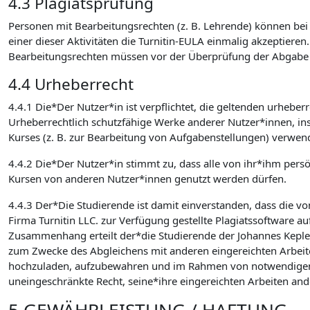
4.3 Plagiatsprüfung
Personen mit Bearbeitungsrechten (z. B. Lehrende) können bei d
einer dieser Aktivitäten die Turnitin-EULA einmalig akzeptieren
Bearbeitungsrechten müssen vor der Überprüfung der Abgabe auf
4.4 Urheberrecht
4.4.1 Die*Der Nutzer*in ist verpflichtet, die geltenden urhebe
Urheberrechtlich schutzfähige Werke anderer Nutzer*innen, in
Kurses (z. B. zur Bearbeitung von Aufgabenstellungen) verwen
4.4.2 Die*Der Nutzer*in stimmt zu, dass alle von ihr*ihm pers
Kursen von anderen Nutzer*innen genutzt werden dürfen.
4.4.3 Der*Die Studierende ist damit einverstanden, dass die v
Firma Turnitin LLC. zur Verfügung gestellte Plagiatssoftware au
Zusammenhang erteilt der*die Studierende der Johannes Kepler U
zum Zwecke des Abgleichens mit anderen eingereichten Arbeite
hochzuladen, aufzubewahren und im Rahmen von notwendigen Wa
uneingeschränkte Recht, seine*ihre eingereichten Arbeiten an