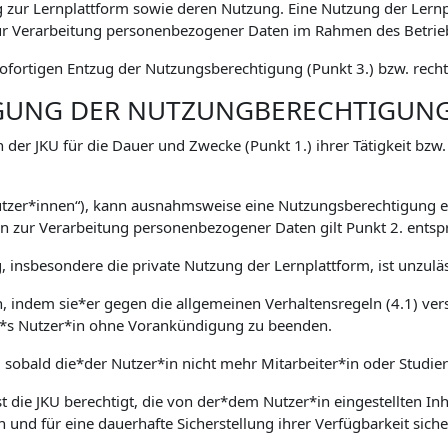
zur Lernplattform sowie deren Nutzung. Eine Nutzung der Lernp
 Verarbeitung personenbezogener Daten im Rahmen des Betriebs
fortigen Entzug der Nutzungsberechtigung (Punkt 3.) bzw. rechtl
IGUNG DER NUTZUNGBERECHTIGUN
 der JKU für die Dauer und Zwecke (Punkt 1.) ihrer Tätigkeit bzw
Nutzer*innen“), kann ausnahmsweise eine Nutzungsberechtigung er
zur Verarbeitung personenbezogener Daten gilt Punkt 2. entsp
 insbesondere die private Nutzung der Lernplattform, ist unzuläs
en, indem sie*er gegen die allgemeinen Verhaltensregeln (4.1) ver
ser*s Nutzer*in ohne Vorankündigung zu beenden.
, sobald die*der Nutzer*in nicht mehr Mitarbeiter*in oder Studie
 die JKU berechtigt, die von der*dem Nutzer*in eingestellten Inha
n und für eine dauerhafte Sicherstellung ihrer Verfügbarkeit sich