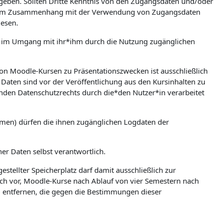
zugeben. Sollten Dritte Kenntnis von den Zugangsdaten und/oder
en. Im Zusammenhang mit der Verwendung von Zugangsdaten
iesen.
ere im Umgang mit ihr*ihm durch die Nutzung zugänglichen
on Moodle-Kursen zu Präsentationszwecken ist ausschließlich
Daten sind vor der Veröffentlichung aus den Kursinhalten zu
nden Datenschutzrechts durch die*den Nutzer*in verarbeitet
umen) dürfen die ihnen zugänglichen Logdaten der
ner Daten selbst verantwortlich.
stellter Speicherplatz darf damit ausschließlich zur
ch vor, Moodle-Kurse nach Ablauf von vier Semestern nach
zu entfernen, die gegen die Bestimmungen dieser