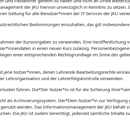
aten und Passwörter geheim zu halten und nicht an Dritte weiter
nsmanagement der JKU hiervon unverzüglich in Kenntnis zu setz
ren Geltung für alle Benutzer*innen der IT-Services der JKU verw
nschutzrechtlichen Bestimmungen einzuhalten, das gilt insbesond
 Rahmen der Kursvorgaben zu verwenden. Eine Veröffentlichung v
zer*innendaten in einen neuen Kurs zulässig. Personenbezogene 
rliegen einer entsprechenden Rechtsgrundlage im Sinne des gelte
nd jene Nutzer*innen, denen Lehrende Bearbeitungsrechte einrä
der Lehrorganisation und der Lehrerfolgskontrolle verwenden.
rlusten führen. Die*Der Nutzer*in ist für die Sicherung ihrer*sei
cht als Archivierungssystem. Der*Dem Nutzer*in zur Verfügung ge
e genutzt werden. Das Informationsmanagement der JKU behält si
en. Die JKU ist zudem berechtigt, jederzeit sämtliche Inhalte 