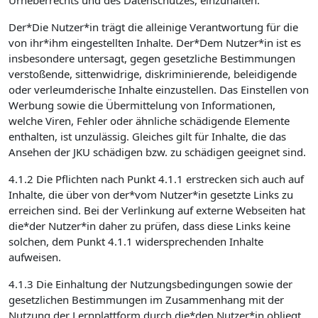
Urheberrechts und des Datenschutzes, einzuhalten.
Der*Die Nutzer*in trägt die alleinige Verantwortung für die
von ihr*ihm eingestellten Inhalte. Der*Dem Nutzer*in ist es
insbesondere untersagt, gegen gesetzliche Bestimmungen
verstoßende, sittenwidrige, diskriminierende, beleidigende
oder verleumderische Inhalte einzustellen. Das Einstellen von
Werbung sowie die Übermittelung von Informationen,
welche Viren, Fehler oder ähnliche schädigende Elemente
enthalten, ist unzulässig. Gleiches gilt für Inhalte, die das
Ansehen der JKU schädigen bzw. zu schädigen geeignet sind.
4.1.2 Die Pflichten nach Punkt 4.1.1 erstrecken sich auch auf
Inhalte, die über von der*vom Nutzer*in gesetzte Links zu
erreichen sind. Bei der Verlinkung auf externe Webseiten hat
die*der Nutzer*in daher zu prüfen, dass diese Links keine
solchen, dem Punkt 4.1.1 widersprechenden Inhalte
aufweisen.
4.1.3 Die Einhaltung der Nutzungsbedingungen sowie der
gesetzlichen Bestimmungen im Zusammenhang mit der
Nutzung der Lernplattform durch die*den Nutzer*in obliegt