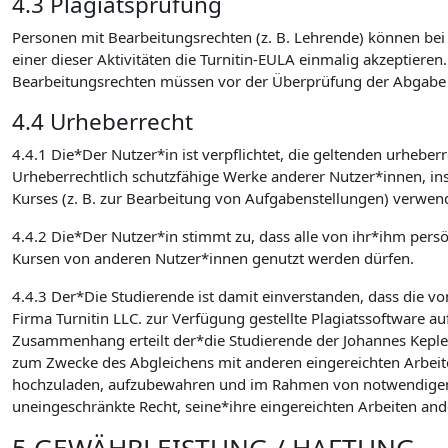
4.3 Plagiatsprüfung
Personen mit Bearbeitungsrechten (z. B. Lehrende) können bei d
einer dieser Aktivitäten die Turnitin-EULA einmalig akzeptieren
Bearbeitungsrechten müssen vor der Überprüfung der Abgabe auf
4.4 Urheberrecht
4.4.1 Die*Der Nutzer*in ist verpflichtet, die geltenden urhebe
Urheberrechtlich schutzfähige Werke anderer Nutzer*innen, in
Kurses (z. B. zur Bearbeitung von Aufgabenstellungen) verwen
4.4.2 Die*Der Nutzer*in stimmt zu, dass alle von ihr*ihm pers
Kursen von anderen Nutzer*innen genutzt werden dürfen.
4.4.3 Der*Die Studierende ist damit einverstanden, dass die v
Firma Turnitin LLC. zur Verfügung gestellte Plagiatssoftware au
Zusammenhang erteilt der*die Studierende der Johannes Kepler U
zum Zwecke des Abgleichens mit anderen eingereichten Arbeite
hochzuladen, aufzubewahren und im Rahmen von notwendigen Wa
uneingeschränkte Recht, seine*ihre eingereichten Arbeiten an