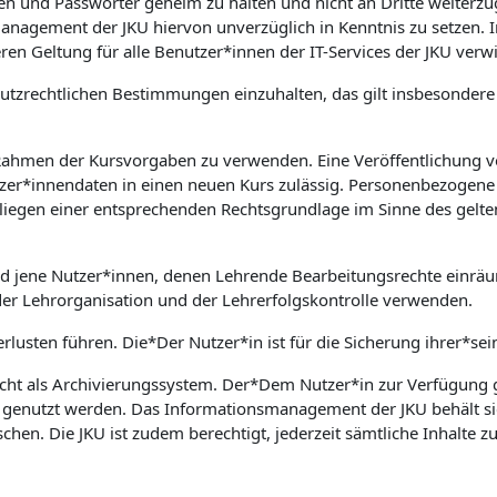
aten und Passwörter geheim zu halten und nicht an Dritte weiter
nsmanagement der JKU hiervon unverzüglich in Kenntnis zu setz
ren Geltung für alle Benutzer*innen der IT-Services der JKU verw
nschutzrechtlichen Bestimmungen einzuhalten, das gilt insbesond
 Rahmen der Kursvorgaben zu verwenden. Eine Veröffentlichung v
zer*innendaten in einen neuen Kurs zulässig. Personenbezogene 
rliegen einer entsprechenden Rechtsgrundlage im Sinne des gelte
nd jene Nutzer*innen, denen Lehrende Bearbeitungsrechte einrä
der Lehrorganisation und der Lehrerfolgskontrolle verwenden.
rlusten führen. Die*Der Nutzer*in ist für die Sicherung ihrer*sei
cht als Archivierungssystem. Der*Dem Nutzer*in zur Verfügung ge
e genutzt werden. Das Informationsmanagement der JKU behält si
en. Die JKU ist zudem berechtigt, jederzeit sämtliche Inhalte 