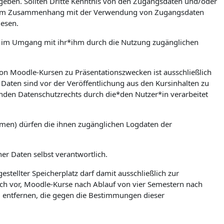
zugeben. Sollten Dritte Kenntnis von den Zugangsdaten und/oder
en. Im Zusammenhang mit der Verwendung von Zugangsdaten
iesen.
ere im Umgang mit ihr*ihm durch die Nutzung zugänglichen
on Moodle-Kursen zu Präsentationszwecken ist ausschließlich
Daten sind vor der Veröffentlichung aus den Kursinhalten zu
nden Datenschutzrechts durch die*den Nutzer*in verarbeitet
umen) dürfen die ihnen zugänglichen Logdaten der
ner Daten selbst verantwortlich.
stellter Speicherplatz darf damit ausschließlich zur
ch vor, Moodle-Kurse nach Ablauf von vier Semestern nach
zu entfernen, die gegen die Bestimmungen dieser