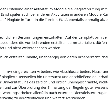
er Erstellung einer Aktivität im Moodle die Plagiatsprüfung mit
. Es ist später auch bei anderen Aktivitäten in anderen Moodle K
 Plagiate in Turnitin die Turnitin-EULA ebenfalls einmalig akze
rrechtlichen Bestimmungen einzuhalten. Auf der Lernplattform verö
sbesondere die von Lehrenden erstellten Lernmaterialien, dürfe
det und nicht weitergegeben werden.
önlich erstellten Inhalte, unabhängig von deren urheberrechtlic
on ihm*r eingereichten Arbeiten, wie Abschlussarbeiten, Haus- u
f plagiierte Textstellen hin untersucht und anschließend dauerhaf
niversität Linz das zeitlich und örtlich uneingeschränkte, nicht-
n und zur Überprüfung der Einhaltung der Regeln guter wissensch
rtungsarbeiten allenfalls auch externen Dienstleistern zugäng
derweitig zu veröffentlichen und weiterzuverwenden.