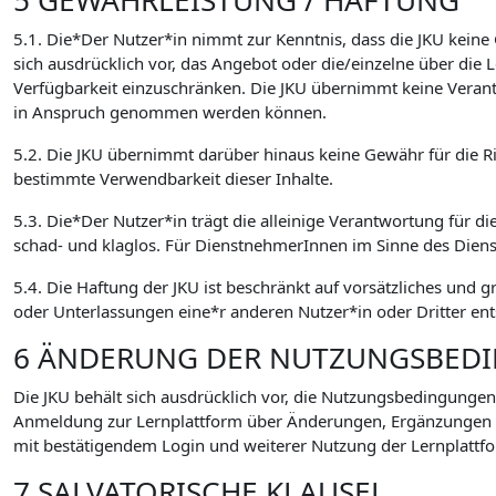
5 GEWÄHRLEISTUNG / HAFTUNG
5.1. Die*Der Nutzer*in nimmt zur Kenntnis, dass die JKU keine
sich ausdrücklich vor, das Angebot oder die/einzelne über di
Verfügbarkeit einzuschränken. Die JKU übernimmt keine Verant
in Anspruch genommen werden können.
5.2. Die JKU übernimmt darüber hinaus keine Gewähr für die Ric
bestimmte Verwendbarkeit dieser Inhalte.
5.3. Die*Der Nutzer*in trägt die alleinige Verantwortung für di
schad- und klaglos. Für DienstnehmerInnen im Sinne des Dien
5.4. Die Haftung der JKU ist beschränkt auf vorsätzliches und 
oder Unterlassungen eine*r anderen Nutzer*in oder Dritter ent
6 ÄNDERUNG DER NUTZUNGSBED
Die JKU behält sich ausdrücklich vor, die Nutzungsbedingungen
Anmeldung zur Lernplattform über Änderungen, Ergänzungen
mit bestätigendem Login und weiterer Nutzung der Lernplattfo
7 SALVATORISCHE KLAUSEL