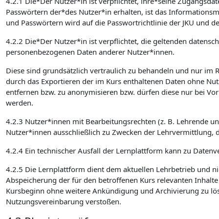
4.2.1 Die*Der Nutzer*in ist verpflichtet, ihre*seine Zugangsd
Passwörtern der*des Nutzer*in erhalten, ist das Informatio
und Passwörtern wird auf die Passwortrichtlinie der JKU und de
4.2.2 Die*Der Nutzer*in ist verpflichtet, die geltenden date
personenbezogenen Daten anderer Nutzer*innen.
Diese sind grundsätzlich vertraulich zu behandeln und nur im
durch das Exportieren der im Kurs enthaltenen Daten ohne Nut
entfernen bzw. zu anonymisieren bzw. dürfen diese nur bei Vo
werden.
4.2.3 Nutzer*innen mit Bearbeitungsrechten (z. B. Lehrende u
Nutzer*innen ausschließlich zu Zwecken der Lehrvermittlung, 
4.2.4 Ein technischer Ausfall der Lernplattform kann zu Datenve
4.2.5 Die Lernplattform dient dem aktuellen Lehrbetrieb und ni
Abspeicherung der für den betroffenen Kurs relevanten Inhalt
Kursbeginn ohne weitere Ankündigung und Archivierung zu lösch
Nutzungsvereinbarung verstoßen.