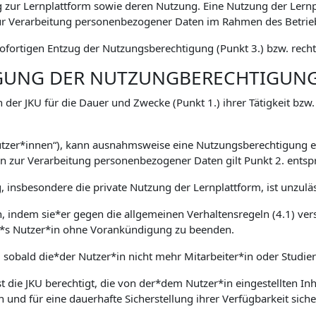
zur Lernplattform sowie deren Nutzung. Eine Nutzung der Lernp
 Verarbeitung personenbezogener Daten im Rahmen des Betriebs
fortigen Entzug der Nutzungsberechtigung (Punkt 3.) bzw. rechtl
IGUNG DER NUTZUNGBERECHTIGUN
 der JKU für die Dauer und Zwecke (Punkt 1.) ihrer Tätigkeit bzw
Nutzer*innen“), kann ausnahmsweise eine Nutzungsberechtigung er
zur Verarbeitung personenbezogener Daten gilt Punkt 2. entsp
 insbesondere die private Nutzung der Lernplattform, ist unzuläs
en, indem sie*er gegen die allgemeinen Verhaltensregeln (4.1) ver
ser*s Nutzer*in ohne Vorankündigung zu beenden.
, sobald die*der Nutzer*in nicht mehr Mitarbeiter*in oder Studie
 die JKU berechtigt, die von der*dem Nutzer*in eingestellten Inha
n und für eine dauerhafte Sicherstellung ihrer Verfügbarkeit sich