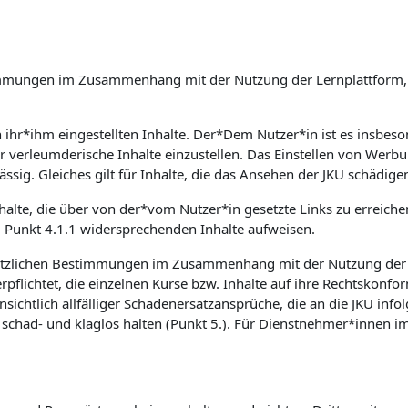
Bestimmungen im Zusammenhang mit der Nutzung der Lernplattfor
on ihr*ihm eingestellten Inhalte. Der*Dem Nutzer*in ist es insb
er verleumderische Inhalte einzustellen. Das Einstellen von Wer
ssig. Gleiches gilt für Inhalte, die das Ansehen der JKU schädige
nhalte, die über von der*vom Nutzer*in gesetzte Links zu erreich
m Punkt 4.1.1 widersprechenden Inhalte aufweisen.
etzlichen Bestimmungen im Zusammenhang mit der Nutzung der Le
flichtet, die einzelnen Kurse bzw. Inhalte auf ihre Rechtskonfor
sichtlich allfälliger Schadenersatzansprüche, die an die JKU inf
had- und klaglos halten (Punkt 5.). Für Dienstnehmer*innen im 