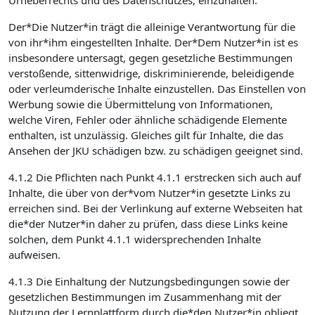
Urheberrechts und des Datenschutzes, einzuhalten.
Der*Die Nutzer*in trägt die alleinige Verantwortung für die
von ihr*ihm eingestellten Inhalte. Der*Dem Nutzer*in ist es
insbesondere untersagt, gegen gesetzliche Bestimmungen
verstoßende, sittenwidrige, diskriminierende, beleidigende
oder verleumderische Inhalte einzustellen. Das Einstellen von
Werbung sowie die Übermittelung von Informationen,
welche Viren, Fehler oder ähnliche schädigende Elemente
enthalten, ist unzulässig. Gleiches gilt für Inhalte, die das
Ansehen der JKU schädigen bzw. zu schädigen geeignet sind.
4.1.2 Die Pflichten nach Punkt 4.1.1 erstrecken sich auch auf
Inhalte, die über von der*vom Nutzer*in gesetzte Links zu
erreichen sind. Bei der Verlinkung auf externe Webseiten hat
die*der Nutzer*in daher zu prüfen, dass diese Links keine
solchen, dem Punkt 4.1.1 widersprechenden Inhalte
aufweisen.
4.1.3 Die Einhaltung der Nutzungsbedingungen sowie der
gesetzlichen Bestimmungen im Zusammenhang mit der
Nutzung der Lernplattform durch die*den Nutzer*in obliegt