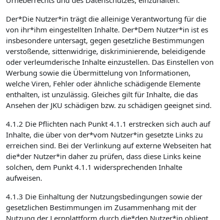
Urheberrechts und des Datenschutzes, einzuhalten.
Der*Die Nutzer*in trägt die alleinige Verantwortung für die
von ihr*ihm eingestellten Inhalte. Der*Dem Nutzer*in ist es
insbesondere untersagt, gegen gesetzliche Bestimmungen
verstoßende, sittenwidrige, diskriminierende, beleidigende
oder verleumderische Inhalte einzustellen. Das Einstellen von
Werbung sowie die Übermittelung von Informationen,
welche Viren, Fehler oder ähnliche schädigende Elemente
enthalten, ist unzulässig. Gleiches gilt für Inhalte, die das
Ansehen der JKU schädigen bzw. zu schädigen geeignet sind.
4.1.2 Die Pflichten nach Punkt 4.1.1 erstrecken sich auch auf
Inhalte, die über von der*vom Nutzer*in gesetzte Links zu
erreichen sind. Bei der Verlinkung auf externe Webseiten hat
die*der Nutzer*in daher zu prüfen, dass diese Links keine
solchen, dem Punkt 4.1.1 widersprechenden Inhalte
aufweisen.
4.1.3 Die Einhaltung der Nutzungsbedingungen sowie der
gesetzlichen Bestimmungen im Zusammenhang mit der
Nutzung der Lernplattform durch die*den Nutzer*in obliegt