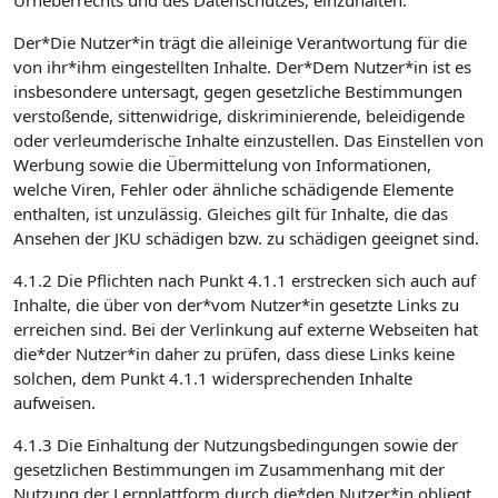
Urheberrechts und des Datenschutzes, einzuhalten.
Der*Die Nutzer*in trägt die alleinige Verantwortung für die
von ihr*ihm eingestellten Inhalte. Der*Dem Nutzer*in ist es
insbesondere untersagt, gegen gesetzliche Bestimmungen
verstoßende, sittenwidrige, diskriminierende, beleidigende
oder verleumderische Inhalte einzustellen. Das Einstellen von
Werbung sowie die Übermittelung von Informationen,
welche Viren, Fehler oder ähnliche schädigende Elemente
enthalten, ist unzulässig. Gleiches gilt für Inhalte, die das
Ansehen der JKU schädigen bzw. zu schädigen geeignet sind.
4.1.2 Die Pflichten nach Punkt 4.1.1 erstrecken sich auch auf
Inhalte, die über von der*vom Nutzer*in gesetzte Links zu
erreichen sind. Bei der Verlinkung auf externe Webseiten hat
die*der Nutzer*in daher zu prüfen, dass diese Links keine
solchen, dem Punkt 4.1.1 widersprechenden Inhalte
aufweisen.
4.1.3 Die Einhaltung der Nutzungsbedingungen sowie der
gesetzlichen Bestimmungen im Zusammenhang mit der
Nutzung der Lernplattform durch die*den Nutzer*in obliegt