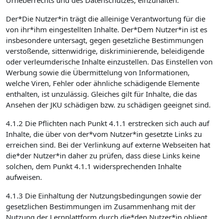
Urheberrechts und des Datenschutzes, einzuhalten.
Der*Die Nutzer*in trägt die alleinige Verantwortung für die
von ihr*ihm eingestellten Inhalte. Der*Dem Nutzer*in ist es
insbesondere untersagt, gegen gesetzliche Bestimmungen
verstoßende, sittenwidrige, diskriminierende, beleidigende
oder verleumderische Inhalte einzustellen. Das Einstellen von
Werbung sowie die Übermittelung von Informationen,
welche Viren, Fehler oder ähnliche schädigende Elemente
enthalten, ist unzulässig. Gleiches gilt für Inhalte, die das
Ansehen der JKU schädigen bzw. zu schädigen geeignet sind.
4.1.2 Die Pflichten nach Punkt 4.1.1 erstrecken sich auch auf
Inhalte, die über von der*vom Nutzer*in gesetzte Links zu
erreichen sind. Bei der Verlinkung auf externe Webseiten hat
die*der Nutzer*in daher zu prüfen, dass diese Links keine
solchen, dem Punkt 4.1.1 widersprechenden Inhalte
aufweisen.
4.1.3 Die Einhaltung der Nutzungsbedingungen sowie der
gesetzlichen Bestimmungen im Zusammenhang mit der
Nutzung der Lernplattform durch die*den Nutzer*in obliegt