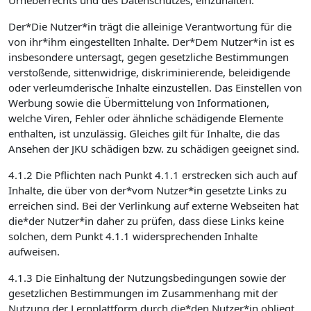
Urheberrechts und des Datenschutzes, einzuhalten.
Der*Die Nutzer*in trägt die alleinige Verantwortung für die
von ihr*ihm eingestellten Inhalte. Der*Dem Nutzer*in ist es
insbesondere untersagt, gegen gesetzliche Bestimmungen
verstoßende, sittenwidrige, diskriminierende, beleidigende
oder verleumderische Inhalte einzustellen. Das Einstellen von
Werbung sowie die Übermittelung von Informationen,
welche Viren, Fehler oder ähnliche schädigende Elemente
enthalten, ist unzulässig. Gleiches gilt für Inhalte, die das
Ansehen der JKU schädigen bzw. zu schädigen geeignet sind.
4.1.2 Die Pflichten nach Punkt 4.1.1 erstrecken sich auch auf
Inhalte, die über von der*vom Nutzer*in gesetzte Links zu
erreichen sind. Bei der Verlinkung auf externe Webseiten hat
die*der Nutzer*in daher zu prüfen, dass diese Links keine
solchen, dem Punkt 4.1.1 widersprechenden Inhalte
aufweisen.
4.1.3 Die Einhaltung der Nutzungsbedingungen sowie der
gesetzlichen Bestimmungen im Zusammenhang mit der
Nutzung der Lernplattform durch die*den Nutzer*in obliegt