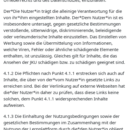
Urheberrechts und des Datenschutzes, einzuhalten.
Der*Die Nutzer*in trägt die alleinige Verantwortung für die
von ihr*ihm eingestellten Inhalte. Der*Dem Nutzer*in ist es
insbesondere untersagt, gegen gesetzliche Bestimmungen
verstoßende, sittenwidrige, diskriminierende, beleidigende
oder verleumderische Inhalte einzustellen. Das Einstellen von
Werbung sowie die Übermittelung von Informationen,
welche Viren, Fehler oder ähnliche schädigende Elemente
enthalten, ist unzulässig. Gleiches gilt für Inhalte, die das
Ansehen der JKU schädigen bzw. zu schädigen geeignet sind.
4.1.2 Die Pflichten nach Punkt 4.1.1 erstrecken sich auch auf
Inhalte, die über von der*vom Nutzer*in gesetzte Links zu
erreichen sind. Bei der Verlinkung auf externe Webseiten hat
die*der Nutzer*in daher zu prüfen, dass diese Links keine
solchen, dem Punkt 4.1.1 widersprechenden Inhalte
aufweisen.
4.1.3 Die Einhaltung der Nutzungsbedingungen sowie der
gesetzlichen Bestimmungen im Zusammenhang mit der
Nutzung der Lernplattform durch die*den Nutzer*in obliegt