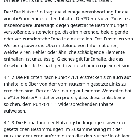
Urheberrechts und des Datenschutzes, einzuhalten.
Der*Die Nutzer*in trägt die alleinige Verantwortung für die
von ihr*ihm eingestellten Inhalte. Der*Dem Nutzer*in ist es
insbesondere untersagt, gegen gesetzliche Bestimmungen
verstoßende, sittenwidrige, diskriminierende, beleidigende
oder verleumderische Inhalte einzustellen. Das Einstellen von
Werbung sowie die Übermittelung von Informationen,
welche Viren, Fehler oder ähnliche schädigende Elemente
enthalten, ist unzulässig. Gleiches gilt für Inhalte, die das
Ansehen der JKU schädigen bzw. zu schädigen geeignet sind.
4.1.2 Die Pflichten nach Punkt 4.1.1 erstrecken sich auch auf
Inhalte, die über von der*vom Nutzer*in gesetzte Links zu
erreichen sind. Bei der Verlinkung auf externe Webseiten hat
die*der Nutzer*in daher zu prüfen, dass diese Links keine
solchen, dem Punkt 4.1.1 widersprechenden Inhalte
aufweisen.
4.1.3 Die Einhaltung der Nutzungsbedingungen sowie der
gesetzlichen Bestimmungen im Zusammenhang mit der
Nutzung der Lernplattform durch die*den Nutzer*in obliegt