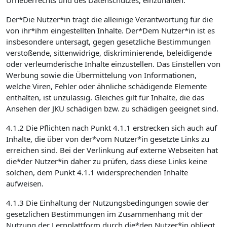
Urheberrechts und des Datenschutzes, einzuhalten.
Der*Die Nutzer*in trägt die alleinige Verantwortung für die
von ihr*ihm eingestellten Inhalte. Der*Dem Nutzer*in ist es
insbesondere untersagt, gegen gesetzliche Bestimmungen
verstoßende, sittenwidrige, diskriminierende, beleidigende
oder verleumderische Inhalte einzustellen. Das Einstellen von
Werbung sowie die Übermittelung von Informationen,
welche Viren, Fehler oder ähnliche schädigende Elemente
enthalten, ist unzulässig. Gleiches gilt für Inhalte, die das
Ansehen der JKU schädigen bzw. zu schädigen geeignet sind.
4.1.2 Die Pflichten nach Punkt 4.1.1 erstrecken sich auch auf
Inhalte, die über von der*vom Nutzer*in gesetzte Links zu
erreichen sind. Bei der Verlinkung auf externe Webseiten hat
die*der Nutzer*in daher zu prüfen, dass diese Links keine
solchen, dem Punkt 4.1.1 widersprechenden Inhalte
aufweisen.
4.1.3 Die Einhaltung der Nutzungsbedingungen sowie der
gesetzlichen Bestimmungen im Zusammenhang mit der
Nutzung der Lernplattform durch die*den Nutzer*in obliegt