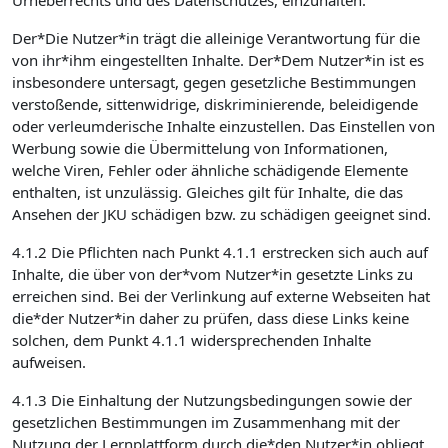
Urheberrechts und des Datenschutzes, einzuhalten.
Der*Die Nutzer*in trägt die alleinige Verantwortung für die
von ihr*ihm eingestellten Inhalte. Der*Dem Nutzer*in ist es
insbesondere untersagt, gegen gesetzliche Bestimmungen
verstoßende, sittenwidrige, diskriminierende, beleidigende
oder verleumderische Inhalte einzustellen. Das Einstellen von
Werbung sowie die Übermittelung von Informationen,
welche Viren, Fehler oder ähnliche schädigende Elemente
enthalten, ist unzulässig. Gleiches gilt für Inhalte, die das
Ansehen der JKU schädigen bzw. zu schädigen geeignet sind.
4.1.2 Die Pflichten nach Punkt 4.1.1 erstrecken sich auch auf
Inhalte, die über von der*vom Nutzer*in gesetzte Links zu
erreichen sind. Bei der Verlinkung auf externe Webseiten hat
die*der Nutzer*in daher zu prüfen, dass diese Links keine
solchen, dem Punkt 4.1.1 widersprechenden Inhalte
aufweisen.
4.1.3 Die Einhaltung der Nutzungsbedingungen sowie der
gesetzlichen Bestimmungen im Zusammenhang mit der
Nutzung der Lernplattform durch die*den Nutzer*in obliegt