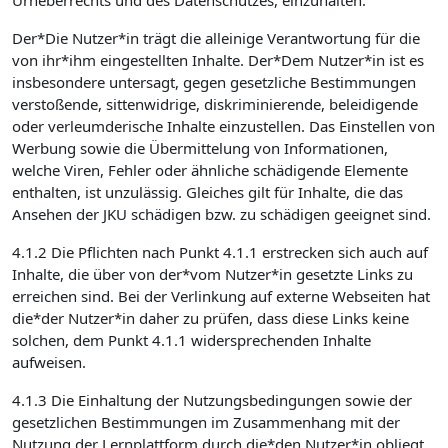
Urheberrechts und des Datenschutzes, einzuhalten.
Der*Die Nutzer*in trägt die alleinige Verantwortung für die
von ihr*ihm eingestellten Inhalte. Der*Dem Nutzer*in ist es
insbesondere untersagt, gegen gesetzliche Bestimmungen
verstoßende, sittenwidrige, diskriminierende, beleidigende
oder verleumderische Inhalte einzustellen. Das Einstellen von
Werbung sowie die Übermittelung von Informationen,
welche Viren, Fehler oder ähnliche schädigende Elemente
enthalten, ist unzulässig. Gleiches gilt für Inhalte, die das
Ansehen der JKU schädigen bzw. zu schädigen geeignet sind.
4.1.2 Die Pflichten nach Punkt 4.1.1 erstrecken sich auch auf
Inhalte, die über von der*vom Nutzer*in gesetzte Links zu
erreichen sind. Bei der Verlinkung auf externe Webseiten hat
die*der Nutzer*in daher zu prüfen, dass diese Links keine
solchen, dem Punkt 4.1.1 widersprechenden Inhalte
aufweisen.
4.1.3 Die Einhaltung der Nutzungsbedingungen sowie der
gesetzlichen Bestimmungen im Zusammenhang mit der
Nutzung der Lernplattform durch die*den Nutzer*in obliegt