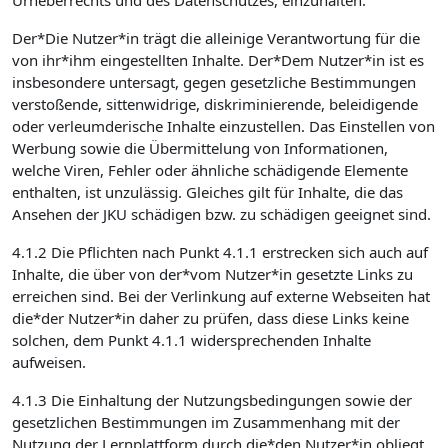
Urheberrechts und des Datenschutzes, einzuhalten.
Der*Die Nutzer*in trägt die alleinige Verantwortung für die
von ihr*ihm eingestellten Inhalte. Der*Dem Nutzer*in ist es
insbesondere untersagt, gegen gesetzliche Bestimmungen
verstoßende, sittenwidrige, diskriminierende, beleidigende
oder verleumderische Inhalte einzustellen. Das Einstellen von
Werbung sowie die Übermittelung von Informationen,
welche Viren, Fehler oder ähnliche schädigende Elemente
enthalten, ist unzulässig. Gleiches gilt für Inhalte, die das
Ansehen der JKU schädigen bzw. zu schädigen geeignet sind.
4.1.2 Die Pflichten nach Punkt 4.1.1 erstrecken sich auch auf
Inhalte, die über von der*vom Nutzer*in gesetzte Links zu
erreichen sind. Bei der Verlinkung auf externe Webseiten hat
die*der Nutzer*in daher zu prüfen, dass diese Links keine
solchen, dem Punkt 4.1.1 widersprechenden Inhalte
aufweisen.
4.1.3 Die Einhaltung der Nutzungsbedingungen sowie der
gesetzlichen Bestimmungen im Zusammenhang mit der
Nutzung der Lernplattform durch die*den Nutzer*in obliegt