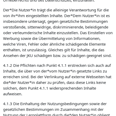
Urheberrechts und des Datenschutzes, einzuhalten.
Der*Die Nutzer*in trägt die alleinige Verantwortung für die
von ihr*ihm eingestellten Inhalte. Der*Dem Nutzer*in ist es
insbesondere untersagt, gegen gesetzliche Bestimmungen
verstoßende, sittenwidrige, diskriminierende, beleidigende
oder verleumderische Inhalte einzustellen. Das Einstellen von
Werbung sowie die Übermittelung von Informationen,
welche Viren, Fehler oder ähnliche schädigende Elemente
enthalten, ist unzulässig. Gleiches gilt für Inhalte, die das
Ansehen der JKU schädigen bzw. zu schädigen geeignet sind.
4.1.2 Die Pflichten nach Punkt 4.1.1 erstrecken sich auch auf
Inhalte, die über von der*vom Nutzer*in gesetzte Links zu
erreichen sind. Bei der Verlinkung auf externe Webseiten hat
die*der Nutzer*in daher zu prüfen, dass diese Links keine
solchen, dem Punkt 4.1.1 widersprechenden Inhalte
aufweisen.
4.1.3 Die Einhaltung der Nutzungsbedingungen sowie der
gesetzlichen Bestimmungen im Zusammenhang mit der
Nutzung der Lernplattform durch die*den Nutzer*in obliegt