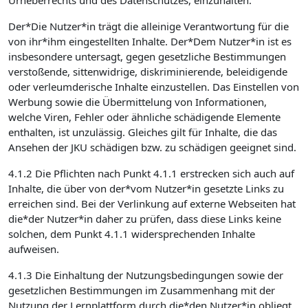
Urheberrechts und des Datenschutzes, einzuhalten.
Der*Die Nutzer*in trägt die alleinige Verantwortung für die
von ihr*ihm eingestellten Inhalte. Der*Dem Nutzer*in ist es
insbesondere untersagt, gegen gesetzliche Bestimmungen
verstoßende, sittenwidrige, diskriminierende, beleidigende
oder verleumderische Inhalte einzustellen. Das Einstellen von
Werbung sowie die Übermittelung von Informationen,
welche Viren, Fehler oder ähnliche schädigende Elemente
enthalten, ist unzulässig. Gleiches gilt für Inhalte, die das
Ansehen der JKU schädigen bzw. zu schädigen geeignet sind.
4.1.2 Die Pflichten nach Punkt 4.1.1 erstrecken sich auch auf
Inhalte, die über von der*vom Nutzer*in gesetzte Links zu
erreichen sind. Bei der Verlinkung auf externe Webseiten hat
die*der Nutzer*in daher zu prüfen, dass diese Links keine
solchen, dem Punkt 4.1.1 widersprechenden Inhalte
aufweisen.
4.1.3 Die Einhaltung der Nutzungsbedingungen sowie der
gesetzlichen Bestimmungen im Zusammenhang mit der
Nutzung der Lernplattform durch die*den Nutzer*in obliegt