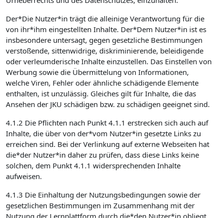
Urheberrechts und des Datenschutzes, einzuhalten.
Der*Die Nutzer*in trägt die alleinige Verantwortung für die
von ihr*ihm eingestellten Inhalte. Der*Dem Nutzer*in ist es
insbesondere untersagt, gegen gesetzliche Bestimmungen
verstoßende, sittenwidrige, diskriminierende, beleidigende
oder verleumderische Inhalte einzustellen. Das Einstellen von
Werbung sowie die Übermittelung von Informationen,
welche Viren, Fehler oder ähnliche schädigende Elemente
enthalten, ist unzulässig. Gleiches gilt für Inhalte, die das
Ansehen der JKU schädigen bzw. zu schädigen geeignet sind.
4.1.2 Die Pflichten nach Punkt 4.1.1 erstrecken sich auch auf
Inhalte, die über von der*vom Nutzer*in gesetzte Links zu
erreichen sind. Bei der Verlinkung auf externe Webseiten hat
die*der Nutzer*in daher zu prüfen, dass diese Links keine
solchen, dem Punkt 4.1.1 widersprechenden Inhalte
aufweisen.
4.1.3 Die Einhaltung der Nutzungsbedingungen sowie der
gesetzlichen Bestimmungen im Zusammenhang mit der
Nutzung der Lernplattform durch die*den Nutzer*in obliegt