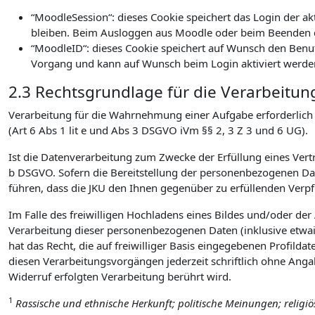
“MoodleSession“: dieses Cookie speichert das Login der a
bleiben. Beim Ausloggen aus Moodle oder beim Beenden d
“MoodleID“: dieses Cookie speichert auf Wunsch den Benu
Vorgang und kann auf Wunsch beim Login aktiviert werde
2.3 Rechtsgrundlage für die Verarbeitun
Verarbeitung für die Wahrnehmung einer Aufgabe erforderlich is
(Art 6 Abs 1 lit e und Abs 3 DSGVO iVm §§ 2, 3 Z 3 und 6 UG).
Ist die Datenverarbeitung zum Zwecke der Erfüllung eines Vertra
b DSGVO. Sofern die Bereitstellung der personenbezogenen Date
führen, dass die JKU den Ihnen gegenüber zu erfüllenden Ver
Im Falle des freiwilligen Hochladens eines Bildes und/oder de
Verarbeitung dieser personenbezogenen Daten (inklusive etwai
hat das Recht, die auf freiwilliger Basis eingegebenen Profilda
diesen Verarbeitungsvorgängen jederzeit schriftlich ohne Ang
Widerruf erfolgten Verarbeitung berührt wird.
1
Rassische und ethnische Herkunft; politische Meinungen; religi