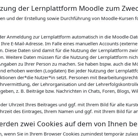
Nutzung der Lernplattform Moodle zum Zwe
nen und der Erstellung sowie Durchführung von Moodle-Kursen 
ei der Anmeldung zur Lernplattform automatisch in die Moodle-Da
hre E-Mail-Adresse. Im Falle eines manuellen Accounts (externe
. Diese Daten sind damit für die Nutzung der Lernplattform zwin
en. Weitere Daten müssen für die Nutzung der Lernplattform nicht
Angaben zu Ihrer Person zu machen. Sie haben bspw. auch die Mög
nd erhoben werden (Logdaten) Bei jeder Nutzung der Lernplattfor
tionen der*die Nutzer*in setzt. Personen mit Bearbeitungsrechte
hrvermittlung, der Lehrorganisation und der Lehrerfolgskontrol
geben, z. B. Beiträge bzw. Nachrichten in Chats, Foren, Blogs, Wi
r Uhrzeit Ihres Beitrages und ggf. mit Ihrem Bild für alle Kurst
Uhrzeit des Eintrages, Ihrem Namen und ggf. mit Ihrem Bild für a
werden zwei Cookies auf dem von Ihnen b
n, wenn Sie in Ihrem Browser Cookies zumindest temporär zulas