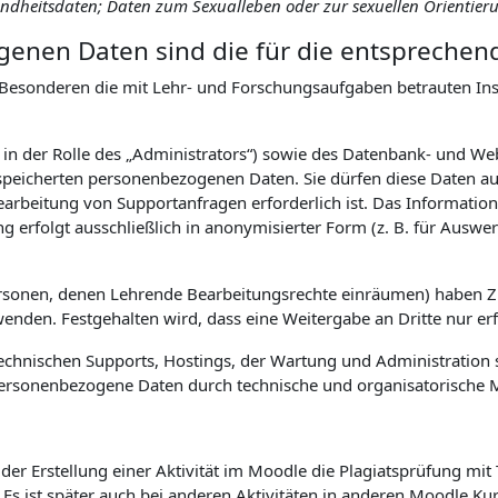
sundheitsdaten; Daten zum Sexualleben oder zur sexuellen Orientier
enen Daten sind die für die entsprechen
Besonderen die mit Lehr- und Forschungsaufgaben betrauten Inst
. in der Rolle des „Administrators“) sowie des Datenbank- und W
eicherten personenbezogenen Daten. Sie dürfen diese Daten auss
earbeitung von Supportanfragen erforderlich ist. Das Informa
ng erfolgt ausschließlich in anonymisierter Form (z. B. für Aus
ersonen, denen Lehrende Bearbeitungsrechte einräumen) haben 
den. Festgehalten wird, dass eine Weitergabe an Dritte nur erfol
hnischen Supports, Hostings, der Wartung und Administration s
uf personenbezogene Daten durch technische und organisatorisch
er Erstellung einer Aktivität im Moodle die Plagiatsprüfung mit
. Es ist später auch bei anderen Aktivitäten in anderen Moodle K