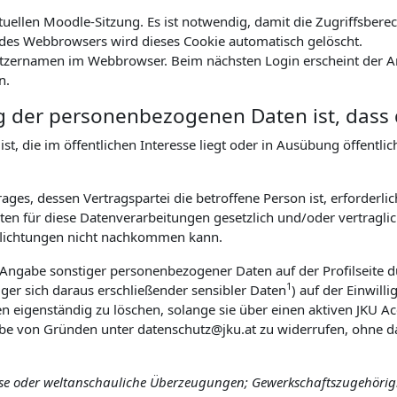
ktuellen Moodle-Sitzung. Es ist notwendig, damit die Zugriffsbe
es Webbrowsers wird dieses Cookie automatisch gelöscht.
tzernamen im Webbrowser. Beim nächsten Login erscheint der An
n.
g der personenbezogenen Daten ist, dass 
t, die im öffentlichen Interesse liegt oder in Ausübung öffentl
ges, dessen Vertragspartei die betroffene Person ist, erforderlic
n für diese Datenverarbeitungen gesetzlich und/oder vertraglich
pflichtungen nicht nachkommen kann.
r Angabe sonstiger personenbezogener Daten auf der Profilseite d
1
ger sich daraus erschließender sensibler Daten
) auf der Einwill
ten eigenständig zu löschen, solange sie über einen aktiven JKU Ac
abe von Gründen unter datenschutz@jku.at zu widerrufen, ohne da
öse oder weltanschauliche Überzeugungen; Gewerkschaftszugehörigke