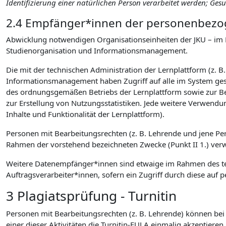
Identifizierung einer natürlichen Person verarbeitet werden; Ge
2.4 Empfänger*innen der personenbezog
Abwicklung notwendigen Organisationseinheiten der JKU – im 
Studienorganisation und Informationsmanagement.
Die mit der technischen Administration der Lernplattform (z. B
Informationsmanagement haben Zugriff auf alle im System gesp
des ordnungsgemäßen Betriebs der Lernplattform sowie zur B
zur Erstellung von Nutzungsstatistiken. Jede weitere Verwendu
Inhalte und Funktionalität der Lernplattform).
Personen mit Bearbeitungsrechten (z. B. Lehrende und jene P
Rahmen der vorstehend bezeichneten Zwecke (Punkt II 1.) verwen
Weitere Datenempfänger*innen sind etwaige im Rahmen des tec
Auftragsverarbeiter*innen, sofern ein Zugriff durch diese a
3 Plagiatsprüfung - Turnitin
Personen mit Bearbeitungsrechten (z. B. Lehrende) können bei d
einer dieser Aktivitäten die Turnitin-EULA einmalig akzeptieren