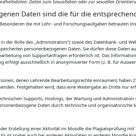
sundheitsdaten; Daten zum Sexualleben oder zur sexuellen Orientier
enen Daten sind die für die entsprechen
Besonderen die mit Lehr- und Forschungsaufgaben betrauten Inst
. in der Rolle des „Administrators“) sowie des Datenbank- und W
eicherten personenbezogenen Daten. Sie dürfen diese Daten auss
earbeitung von Supportanfragen erforderlich ist. Das Informa
ng erfolgt ausschließlich in anonymisierter Form (z. B. für Aus
ersonen, denen Lehrende Bearbeitungsrechte einräumen) haben 
den. Festgehalten wird, dass eine Weitergabe an Dritte nur erfol
hnischen Supports, Hostings, der Wartung und Administration s
uf personenbezogene Daten durch technische und organisatorisch
er Erstellung einer Aktivität im Moodle die Plagiatsprüfung mit
. Es ist später auch bei anderen Aktivitäten in anderen Moodle K