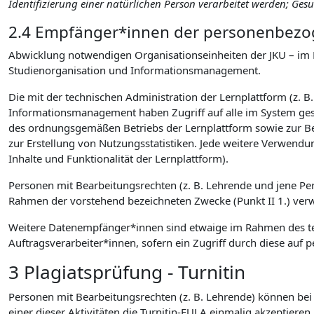
Identifizierung einer natürlichen Person verarbeitet werden; Ge
2.4 Empfänger*innen der personenbezog
Abwicklung notwendigen Organisationseinheiten der JKU – im 
Studienorganisation und Informationsmanagement.
Die mit der technischen Administration der Lernplattform (z. B
Informationsmanagement haben Zugriff auf alle im System gesp
des ordnungsgemäßen Betriebs der Lernplattform sowie zur B
zur Erstellung von Nutzungsstatistiken. Jede weitere Verwendu
Inhalte und Funktionalität der Lernplattform).
Personen mit Bearbeitungsrechten (z. B. Lehrende und jene P
Rahmen der vorstehend bezeichneten Zwecke (Punkt II 1.) verwen
Weitere Datenempfänger*innen sind etwaige im Rahmen des tec
Auftragsverarbeiter*innen, sofern ein Zugriff durch diese a
3 Plagiatsprüfung - Turnitin
Personen mit Bearbeitungsrechten (z. B. Lehrende) können bei d
einer dieser Aktivitäten die Turnitin-EULA einmalig akzeptieren