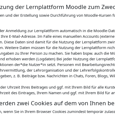
Nutzung der Lernplattform Moodle zum Zwe
nen und der Erstellung sowie Durchführung von Moodle-Kursen 
ei der Anmeldung zur Lernplattform automatisch in die Moodle-Da
hre E-Mail-Adresse. Im Falle eines manuellen Accounts (externe
. Diese Daten sind damit für die Nutzung der Lernplattform zwin
en. Weitere Daten müssen für die Nutzung der Lernplattform nicht
Angaben zu Ihrer Person zu machen. Sie haben bspw. auch die Mög
nd erhoben werden (Logdaten) Bei jeder Nutzung der Lernplattfor
tionen der*die Nutzer*in setzt. Personen mit Bearbeitungsrechte
hrvermittlung, der Lehrorganisation und der Lehrerfolgskontrol
geben, z. B. Beiträge bzw. Nachrichten in Chats, Foren, Blogs, Wi
r Uhrzeit Ihres Beitrages und ggf. mit Ihrem Bild für alle Kurst
Uhrzeit des Eintrages, Ihrem Namen und ggf. mit Ihrem Bild für a
werden zwei Cookies auf dem von Ihnen b
n, wenn Sie in Ihrem Browser Cookies zumindest temporär zulas