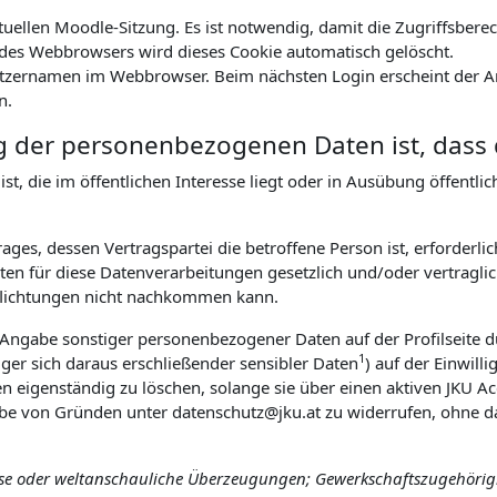
ktuellen Moodle-Sitzung. Es ist notwendig, damit die Zugriffsbe
es Webbrowsers wird dieses Cookie automatisch gelöscht.
tzernamen im Webbrowser. Beim nächsten Login erscheint der An
n.
g der personenbezogenen Daten ist, dass 
t, die im öffentlichen Interesse liegt oder in Ausübung öffentl
ges, dessen Vertragspartei die betroffene Person ist, erforderlic
n für diese Datenverarbeitungen gesetzlich und/oder vertraglich
pflichtungen nicht nachkommen kann.
r Angabe sonstiger personenbezogener Daten auf der Profilseite d
1
ger sich daraus erschließender sensibler Daten
) auf der Einwill
ten eigenständig zu löschen, solange sie über einen aktiven JKU Ac
abe von Gründen unter datenschutz@jku.at zu widerrufen, ohne da
öse oder weltanschauliche Überzeugungen; Gewerkschaftszugehörigke