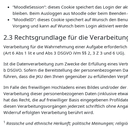
“MoodleSession“: dieses Cookie speichert das Login der a
bleiben. Beim Ausloggen aus Moodle oder beim Beenden d
“MoodleID“: dieses Cookie speichert auf Wunsch den Benu
Vorgang und kann auf Wunsch beim Login aktiviert werde
2.3 Rechtsgrundlage für die Verarbeitun
Verarbeitung für die Wahrnehmung einer Aufgabe erforderlich is
(Art 6 Abs 1 lit e und Abs 3 DSGVO iVm §§ 2, 3 Z 3 und 6 UG).
Ist die Datenverarbeitung zum Zwecke der Erfüllung eines Vertra
b DSGVO. Sofern die Bereitstellung der personenbezogenen Date
führen, dass die JKU den Ihnen gegenüber zu erfüllenden Ver
Im Falle des freiwilligen Hochladens eines Bildes und/oder de
Verarbeitung dieser personenbezogenen Daten (inklusive etwai
hat das Recht, die auf freiwilliger Basis eingegebenen Profilda
diesen Verarbeitungsvorgängen jederzeit schriftlich ohne Ang
Widerruf erfolgten Verarbeitung berührt wird.
1
Rassische und ethnische Herkunft; politische Meinungen; religi