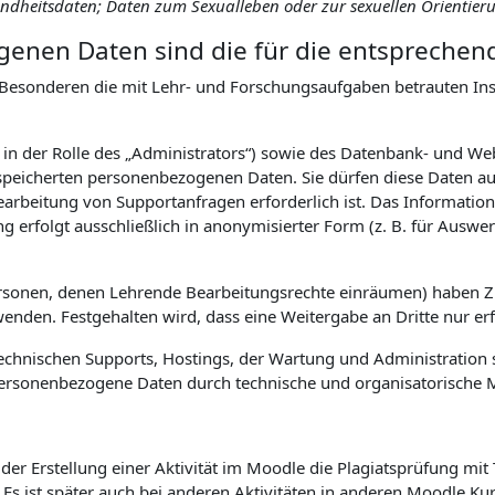
sundheitsdaten; Daten zum Sexualleben oder zur sexuellen Orientier
enen Daten sind die für die entsprechen
Besonderen die mit Lehr- und Forschungsaufgaben betrauten Inst
. in der Rolle des „Administrators“) sowie des Datenbank- und W
eicherten personenbezogenen Daten. Sie dürfen diese Daten auss
earbeitung von Supportanfragen erforderlich ist. Das Informa
ng erfolgt ausschließlich in anonymisierter Form (z. B. für Aus
ersonen, denen Lehrende Bearbeitungsrechte einräumen) haben 
den. Festgehalten wird, dass eine Weitergabe an Dritte nur erfol
hnischen Supports, Hostings, der Wartung und Administration s
uf personenbezogene Daten durch technische und organisatorisch
er Erstellung einer Aktivität im Moodle die Plagiatsprüfung mit
. Es ist später auch bei anderen Aktivitäten in anderen Moodle K