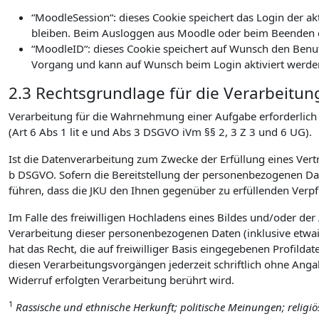
“MoodleSession“: dieses Cookie speichert das Login der a
bleiben. Beim Ausloggen aus Moodle oder beim Beenden d
“MoodleID“: dieses Cookie speichert auf Wunsch den Benu
Vorgang und kann auf Wunsch beim Login aktiviert werde
2.3 Rechtsgrundlage für die Verarbeitun
Verarbeitung für die Wahrnehmung einer Aufgabe erforderlich is
(Art 6 Abs 1 lit e und Abs 3 DSGVO iVm §§ 2, 3 Z 3 und 6 UG).
Ist die Datenverarbeitung zum Zwecke der Erfüllung eines Vertra
b DSGVO. Sofern die Bereitstellung der personenbezogenen Date
führen, dass die JKU den Ihnen gegenüber zu erfüllenden Ver
Im Falle des freiwilligen Hochladens eines Bildes und/oder de
Verarbeitung dieser personenbezogenen Daten (inklusive etwai
hat das Recht, die auf freiwilliger Basis eingegebenen Profilda
diesen Verarbeitungsvorgängen jederzeit schriftlich ohne Ang
Widerruf erfolgten Verarbeitung berührt wird.
1
Rassische und ethnische Herkunft; politische Meinungen; religi