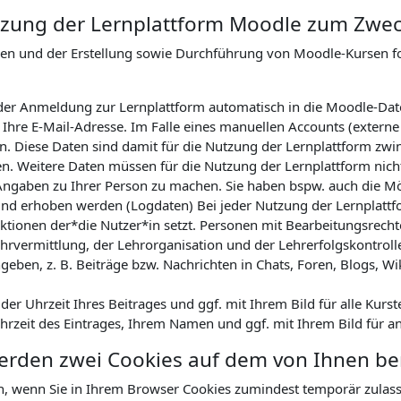
Nutzung der Lernplattform Moodle zum Zwe
nen und der Erstellung sowie Durchführung von Moodle-Kursen 
ei der Anmeldung zur Lernplattform automatisch in die Moodle-Da
hre E-Mail-Adresse. Im Falle eines manuellen Accounts (externe
. Diese Daten sind damit für die Nutzung der Lernplattform zwin
en. Weitere Daten müssen für die Nutzung der Lernplattform nicht
Angaben zu Ihrer Person zu machen. Sie haben bspw. auch die Mög
nd erhoben werden (Logdaten) Bei jeder Nutzung der Lernplattfor
tionen der*die Nutzer*in setzt. Personen mit Bearbeitungsrechte
hrvermittlung, der Lehrorganisation und der Lehrerfolgskontrol
geben, z. B. Beiträge bzw. Nachrichten in Chats, Foren, Blogs, Wi
r Uhrzeit Ihres Beitrages und ggf. mit Ihrem Bild für alle Kurst
Uhrzeit des Eintrages, Ihrem Namen und ggf. mit Ihrem Bild für a
werden zwei Cookies auf dem von Ihnen b
n, wenn Sie in Ihrem Browser Cookies zumindest temporär zulas