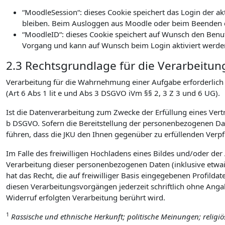
“MoodleSession“: dieses Cookie speichert das Login der a
bleiben. Beim Ausloggen aus Moodle oder beim Beenden d
“MoodleID“: dieses Cookie speichert auf Wunsch den Benu
Vorgang und kann auf Wunsch beim Login aktiviert werde
2.3 Rechtsgrundlage für die Verarbeitun
Verarbeitung für die Wahrnehmung einer Aufgabe erforderlich is
(Art 6 Abs 1 lit e und Abs 3 DSGVO iVm §§ 2, 3 Z 3 und 6 UG).
Ist die Datenverarbeitung zum Zwecke der Erfüllung eines Vertra
b DSGVO. Sofern die Bereitstellung der personenbezogenen Date
führen, dass die JKU den Ihnen gegenüber zu erfüllenden Ver
Im Falle des freiwilligen Hochladens eines Bildes und/oder de
Verarbeitung dieser personenbezogenen Daten (inklusive etwai
hat das Recht, die auf freiwilliger Basis eingegebenen Profilda
diesen Verarbeitungsvorgängen jederzeit schriftlich ohne Ang
Widerruf erfolgten Verarbeitung berührt wird.
1
Rassische und ethnische Herkunft; politische Meinungen; religi