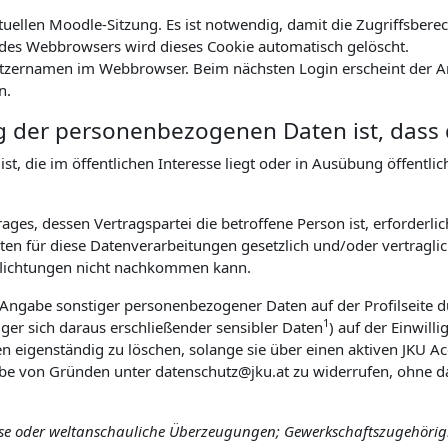
ktuellen Moodle-Sitzung. Es ist notwendig, damit die Zugriffsbe
es Webbrowsers wird dieses Cookie automatisch gelöscht.
tzernamen im Webbrowser. Beim nächsten Login erscheint der An
n.
g der personenbezogenen Daten ist, dass 
t, die im öffentlichen Interesse liegt oder in Ausübung öffentl
ges, dessen Vertragspartei die betroffene Person ist, erforderlic
n für diese Datenverarbeitungen gesetzlich und/oder vertraglich
pflichtungen nicht nachkommen kann.
r Angabe sonstiger personenbezogener Daten auf der Profilseite d
1
ger sich daraus erschließender sensibler Daten
) auf der Einwill
ten eigenständig zu löschen, solange sie über einen aktiven JKU Ac
abe von Gründen unter datenschutz@jku.at zu widerrufen, ohne da
öse oder weltanschauliche Überzeugungen; Gewerkschaftszugehörigke