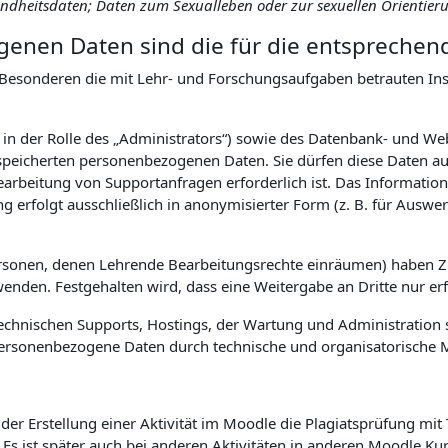
sundheitsdaten; Daten zum Sexualleben oder zur sexuellen Orientier
enen Daten sind die für die entsprechen
Besonderen die mit Lehr- und Forschungsaufgaben betrauten Inst
. in der Rolle des „Administrators“) sowie des Datenbank- und W
eicherten personenbezogenen Daten. Sie dürfen diese Daten auss
earbeitung von Supportanfragen erforderlich ist. Das Informa
ng erfolgt ausschließlich in anonymisierter Form (z. B. für Aus
ersonen, denen Lehrende Bearbeitungsrechte einräumen) haben 
den. Festgehalten wird, dass eine Weitergabe an Dritte nur erfol
hnischen Supports, Hostings, der Wartung und Administration s
uf personenbezogene Daten durch technische und organisatorisch
er Erstellung einer Aktivität im Moodle die Plagiatsprüfung mit
. Es ist später auch bei anderen Aktivitäten in anderen Moodle K