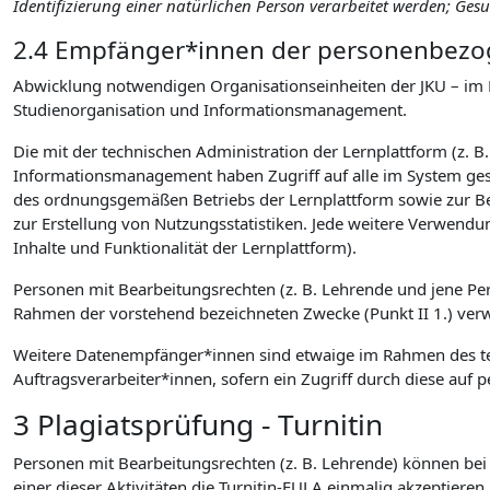
Identifizierung einer natürlichen Person verarbeitet werden; Ge
2.4 Empfänger*innen der personenbezog
Abwicklung notwendigen Organisationseinheiten der JKU – im 
Studienorganisation und Informationsmanagement.
Die mit der technischen Administration der Lernplattform (z. B
Informationsmanagement haben Zugriff auf alle im System gesp
des ordnungsgemäßen Betriebs der Lernplattform sowie zur B
zur Erstellung von Nutzungsstatistiken. Jede weitere Verwendu
Inhalte und Funktionalität der Lernplattform).
Personen mit Bearbeitungsrechten (z. B. Lehrende und jene P
Rahmen der vorstehend bezeichneten Zwecke (Punkt II 1.) verwen
Weitere Datenempfänger*innen sind etwaige im Rahmen des tec
Auftragsverarbeiter*innen, sofern ein Zugriff durch diese a
3 Plagiatsprüfung - Turnitin
Personen mit Bearbeitungsrechten (z. B. Lehrende) können bei d
einer dieser Aktivitäten die Turnitin-EULA einmalig akzeptieren