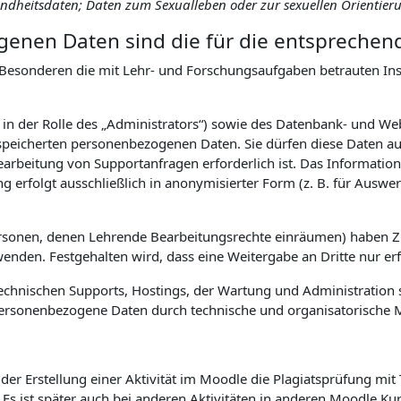
sundheitsdaten; Daten zum Sexualleben oder zur sexuellen Orientier
enen Daten sind die für die entsprechen
Besonderen die mit Lehr- und Forschungsaufgaben betrauten Inst
. in der Rolle des „Administrators“) sowie des Datenbank- und W
eicherten personenbezogenen Daten. Sie dürfen diese Daten auss
earbeitung von Supportanfragen erforderlich ist. Das Informa
ng erfolgt ausschließlich in anonymisierter Form (z. B. für Aus
ersonen, denen Lehrende Bearbeitungsrechte einräumen) haben 
den. Festgehalten wird, dass eine Weitergabe an Dritte nur erfol
hnischen Supports, Hostings, der Wartung und Administration s
uf personenbezogene Daten durch technische und organisatorisch
er Erstellung einer Aktivität im Moodle die Plagiatsprüfung mit
. Es ist später auch bei anderen Aktivitäten in anderen Moodle K