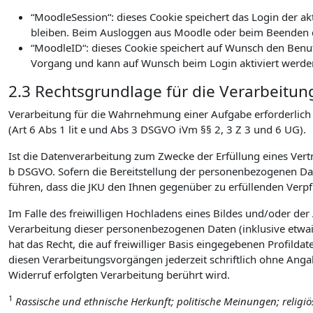
“MoodleSession“: dieses Cookie speichert das Login der a
bleiben. Beim Ausloggen aus Moodle oder beim Beenden d
“MoodleID“: dieses Cookie speichert auf Wunsch den Benu
Vorgang und kann auf Wunsch beim Login aktiviert werde
2.3 Rechtsgrundlage für die Verarbeitun
Verarbeitung für die Wahrnehmung einer Aufgabe erforderlich is
(Art 6 Abs 1 lit e und Abs 3 DSGVO iVm §§ 2, 3 Z 3 und 6 UG).
Ist die Datenverarbeitung zum Zwecke der Erfüllung eines Vertra
b DSGVO. Sofern die Bereitstellung der personenbezogenen Date
führen, dass die JKU den Ihnen gegenüber zu erfüllenden Ver
Im Falle des freiwilligen Hochladens eines Bildes und/oder de
Verarbeitung dieser personenbezogenen Daten (inklusive etwai
hat das Recht, die auf freiwilliger Basis eingegebenen Profilda
diesen Verarbeitungsvorgängen jederzeit schriftlich ohne Ang
Widerruf erfolgten Verarbeitung berührt wird.
1
Rassische und ethnische Herkunft; politische Meinungen; religi