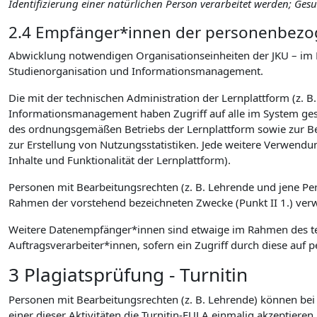
Identifizierung einer natürlichen Person verarbeitet werden; Ge
2.4 Empfänger*innen der personenbezog
Abwicklung notwendigen Organisationseinheiten der JKU – im 
Studienorganisation und Informationsmanagement.
Die mit der technischen Administration der Lernplattform (z. B
Informationsmanagement haben Zugriff auf alle im System gesp
des ordnungsgemäßen Betriebs der Lernplattform sowie zur B
zur Erstellung von Nutzungsstatistiken. Jede weitere Verwendu
Inhalte und Funktionalität der Lernplattform).
Personen mit Bearbeitungsrechten (z. B. Lehrende und jene P
Rahmen der vorstehend bezeichneten Zwecke (Punkt II 1.) verwen
Weitere Datenempfänger*innen sind etwaige im Rahmen des tec
Auftragsverarbeiter*innen, sofern ein Zugriff durch diese a
3 Plagiatsprüfung - Turnitin
Personen mit Bearbeitungsrechten (z. B. Lehrende) können bei d
einer dieser Aktivitäten die Turnitin-EULA einmalig akzeptieren