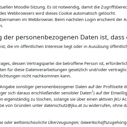
ktuellen Moodle-Sitzung. Es ist notwendig, damit die Zugriffsbe
es Webbrowsers wird dieses Cookie automatisch gelöscht.
tzernamen im Webbrowser. Beim nächsten Login erscheint der An
n.
g der personenbezogenen Daten ist, dass 
t, die im öffentlichen Interesse liegt oder in Ausübung öffentl
ges, dessen Vertragspartei die betroffene Person ist, erforderlic
n für diese Datenverarbeitungen gesetzlich und/oder vertraglich
pflichtungen nicht nachkommen kann.
r Angabe sonstiger personenbezogener Daten auf der Profilseite d
1
ger sich daraus erschließender sensibler Daten
) auf der Einwill
ten eigenständig zu löschen, solange sie über einen aktiven JKU Ac
abe von Gründen unter datenschutz@jku.at zu widerrufen, ohne da
öse oder weltanschauliche Überzeugungen; Gewerkschaftszugehörigke