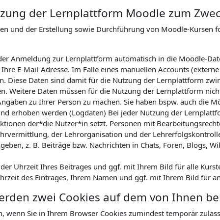
Nutzung der Lernplattform Moodle zum Zwe
nen und der Erstellung sowie Durchführung von Moodle-Kursen 
ei der Anmeldung zur Lernplattform automatisch in die Moodle-Da
hre E-Mail-Adresse. Im Falle eines manuellen Accounts (externe
. Diese Daten sind damit für die Nutzung der Lernplattform zwin
en. Weitere Daten müssen für die Nutzung der Lernplattform nicht
Angaben zu Ihrer Person zu machen. Sie haben bspw. auch die Mög
nd erhoben werden (Logdaten) Bei jeder Nutzung der Lernplattfor
tionen der*die Nutzer*in setzt. Personen mit Bearbeitungsrechte
hrvermittlung, der Lehrorganisation und der Lehrerfolgskontrol
geben, z. B. Beiträge bzw. Nachrichten in Chats, Foren, Blogs, Wi
r Uhrzeit Ihres Beitrages und ggf. mit Ihrem Bild für alle Kurst
Uhrzeit des Eintrages, Ihrem Namen und ggf. mit Ihrem Bild für a
werden zwei Cookies auf dem von Ihnen b
n, wenn Sie in Ihrem Browser Cookies zumindest temporär zulas