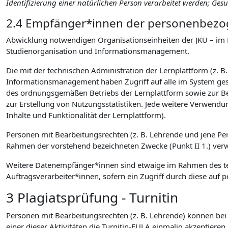
Identifizierung einer natürlichen Person verarbeitet werden; Ge
2.4 Empfänger*innen der personenbezog
Abwicklung notwendigen Organisationseinheiten der JKU – im 
Studienorganisation und Informationsmanagement.
Die mit der technischen Administration der Lernplattform (z. B
Informationsmanagement haben Zugriff auf alle im System gesp
des ordnungsgemäßen Betriebs der Lernplattform sowie zur B
zur Erstellung von Nutzungsstatistiken. Jede weitere Verwendu
Inhalte und Funktionalität der Lernplattform).
Personen mit Bearbeitungsrechten (z. B. Lehrende und jene P
Rahmen der vorstehend bezeichneten Zwecke (Punkt II 1.) verwen
Weitere Datenempfänger*innen sind etwaige im Rahmen des tec
Auftragsverarbeiter*innen, sofern ein Zugriff durch diese a
3 Plagiatsprüfung - Turnitin
Personen mit Bearbeitungsrechten (z. B. Lehrende) können bei d
einer dieser Aktivitäten die Turnitin-EULA einmalig akzeptieren