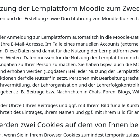
Nutzung der Lernplattform Moodle zum Zwe
nen und der Erstellung sowie Durchführung von Moodle-Kursen 
ei der Anmeldung zur Lernplattform automatisch in die Moodle-Da
hre E-Mail-Adresse. Im Falle eines manuellen Accounts (externe
. Diese Daten sind damit für die Nutzung der Lernplattform zwin
en. Weitere Daten müssen für die Nutzung der Lernplattform nicht
Angaben zu Ihrer Person zu machen. Sie haben bspw. auch die Mög
nd erhoben werden (Logdaten) Bei jeder Nutzung der Lernplattfor
tionen der*die Nutzer*in setzt. Personen mit Bearbeitungsrechte
hrvermittlung, der Lehrorganisation und der Lehrerfolgskontrol
geben, z. B. Beiträge bzw. Nachrichten in Chats, Foren, Blogs, Wi
r Uhrzeit Ihres Beitrages und ggf. mit Ihrem Bild für alle Kurst
Uhrzeit des Eintrages, Ihrem Namen und ggf. mit Ihrem Bild für a
werden zwei Cookies auf dem von Ihnen b
n, wenn Sie in Ihrem Browser Cookies zumindest temporär zulas