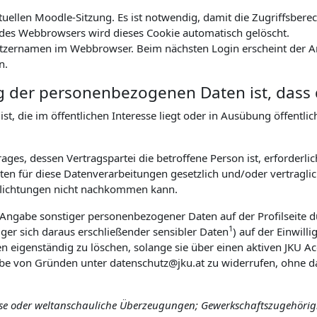
ktuellen Moodle-Sitzung. Es ist notwendig, damit die Zugriffsbe
es Webbrowsers wird dieses Cookie automatisch gelöscht.
tzernamen im Webbrowser. Beim nächsten Login erscheint der An
n.
g der personenbezogenen Daten ist, dass 
t, die im öffentlichen Interesse liegt oder in Ausübung öffentl
ges, dessen Vertragspartei die betroffene Person ist, erforderlic
n für diese Datenverarbeitungen gesetzlich und/oder vertraglich
pflichtungen nicht nachkommen kann.
r Angabe sonstiger personenbezogener Daten auf der Profilseite d
1
ger sich daraus erschließender sensibler Daten
) auf der Einwill
ten eigenständig zu löschen, solange sie über einen aktiven JKU Ac
abe von Gründen unter datenschutz@jku.at zu widerrufen, ohne da
öse oder weltanschauliche Überzeugungen; Gewerkschaftszugehörigke