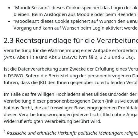
“MoodleSession“: dieses Cookie speichert das Login der a
bleiben. Beim Ausloggen aus Moodle oder beim Beenden d
“MoodleID“: dieses Cookie speichert auf Wunsch den Benu
Vorgang und kann auf Wunsch beim Login aktiviert werde
2.3 Rechtsgrundlage für die Verarbeitun
Verarbeitung für die Wahrnehmung einer Aufgabe erforderlich is
(Art 6 Abs 1 lit e und Abs 3 DSGVO iVm §§ 2, 3 Z 3 und 6 UG).
Ist die Datenverarbeitung zum Zwecke der Erfüllung eines Vertra
b DSGVO. Sofern die Bereitstellung der personenbezogenen Date
führen, dass die JKU den Ihnen gegenüber zu erfüllenden Ver
Im Falle des freiwilligen Hochladens eines Bildes und/oder de
Verarbeitung dieser personenbezogenen Daten (inklusive etwai
hat das Recht, die auf freiwilliger Basis eingegebenen Profilda
diesen Verarbeitungsvorgängen jederzeit schriftlich ohne Ang
Widerruf erfolgten Verarbeitung berührt wird.
1
Rassische und ethnische Herkunft; politische Meinungen; religi