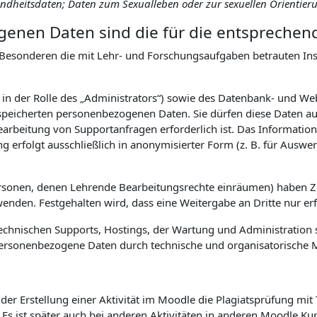
sundheitsdaten; Daten zum Sexualleben oder zur sexuellen Orientier
enen Daten sind die für die entsprechen
Besonderen die mit Lehr- und Forschungsaufgaben betrauten Inst
. in der Rolle des „Administrators“) sowie des Datenbank- und W
eicherten personenbezogenen Daten. Sie dürfen diese Daten auss
earbeitung von Supportanfragen erforderlich ist. Das Informa
ng erfolgt ausschließlich in anonymisierter Form (z. B. für Aus
ersonen, denen Lehrende Bearbeitungsrechte einräumen) haben 
den. Festgehalten wird, dass eine Weitergabe an Dritte nur erfol
hnischen Supports, Hostings, der Wartung und Administration s
uf personenbezogene Daten durch technische und organisatorisch
er Erstellung einer Aktivität im Moodle die Plagiatsprüfung mit
. Es ist später auch bei anderen Aktivitäten in anderen Moodle K