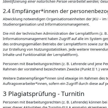
Identifizierung einer natürlichen Person verarbeitet werden; Ge
2.4 Empfänger*innen der personenbezog
Abwicklung notwendigen Organisationseinheiten der JKU – im 
Studienorganisation und Informationsmanagement.
Die mit der technischen Administration der Lernplattform (z. B
Informationsmanagement haben Zugriff auf alle im System gesp
des ordnungsgemäßen Betriebs der Lernplattform sowie zur B
zur Erstellung von Nutzungsstatistiken. Jede weitere Verwendu
Inhalte und Funktionalität der Lernplattform).
Personen mit Bearbeitungsrechten (z. B. Lehrende und jene P
Rahmen der vorstehend bezeichneten Zwecke (Punkt II 1.) verwen
Weitere Datenempfänger*innen sind etwaige im Rahmen des tec
Auftragsverarbeiter*innen, sofern ein Zugriff durch diese a
3 Plagiatsprüfung - Turnitin
Personen mit Bearbeitungsrechten (z. B. Lehrende) können bei d
einer dieser Aktivitäten die Turnitin-EULA einmalig akzeptieren