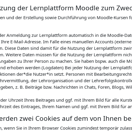
Nutzung der Lernplattform Moodle zum Zwe
nen und der Erstellung sowie Durchführung von Moodle-Kursen 
ei der Anmeldung zur Lernplattform automatisch in die Moodle-Da
hre E-Mail-Adresse. Im Falle eines manuellen Accounts (externe
. Diese Daten sind damit für die Nutzung der Lernplattform zwin
en. Weitere Daten müssen für die Nutzung der Lernplattform nicht
Angaben zu Ihrer Person zu machen. Sie haben bspw. auch die Mög
nd erhoben werden (Logdaten) Bei jeder Nutzung der Lernplattfor
tionen der*die Nutzer*in setzt. Personen mit Bearbeitungsrechte
hrvermittlung, der Lehrorganisation und der Lehrerfolgskontrol
geben, z. B. Beiträge bzw. Nachrichten in Chats, Foren, Blogs, Wi
r Uhrzeit Ihres Beitrages und ggf. mit Ihrem Bild für alle Kurst
Uhrzeit des Eintrages, Ihrem Namen und ggf. mit Ihrem Bild für a
werden zwei Cookies auf dem von Ihnen b
n, wenn Sie in Ihrem Browser Cookies zumindest temporär zulas