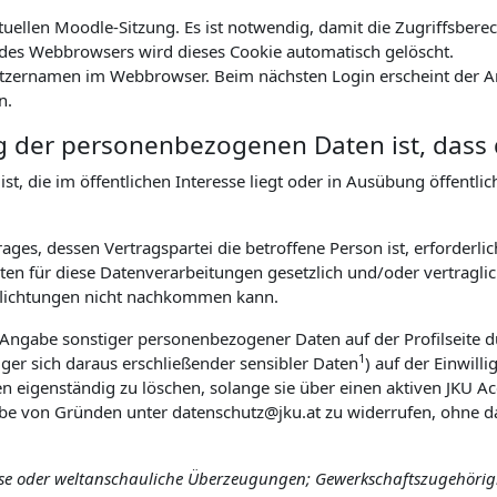
ktuellen Moodle-Sitzung. Es ist notwendig, damit die Zugriffsbe
es Webbrowsers wird dieses Cookie automatisch gelöscht.
tzernamen im Webbrowser. Beim nächsten Login erscheint der An
n.
g der personenbezogenen Daten ist, dass 
t, die im öffentlichen Interesse liegt oder in Ausübung öffentl
ges, dessen Vertragspartei die betroffene Person ist, erforderlic
n für diese Datenverarbeitungen gesetzlich und/oder vertraglich
pflichtungen nicht nachkommen kann.
r Angabe sonstiger personenbezogener Daten auf der Profilseite d
1
ger sich daraus erschließender sensibler Daten
) auf der Einwill
ten eigenständig zu löschen, solange sie über einen aktiven JKU Ac
abe von Gründen unter datenschutz@jku.at zu widerrufen, ohne da
öse oder weltanschauliche Überzeugungen; Gewerkschaftszugehörigke