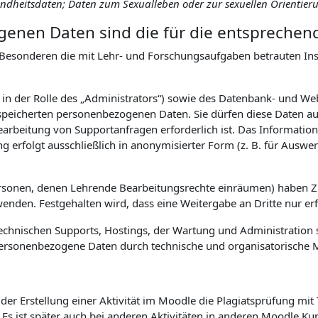
sundheitsdaten; Daten zum Sexualleben oder zur sexuellen Orientier
enen Daten sind die für die entsprechen
Besonderen die mit Lehr- und Forschungsaufgaben betrauten Inst
. in der Rolle des „Administrators“) sowie des Datenbank- und W
eicherten personenbezogenen Daten. Sie dürfen diese Daten auss
earbeitung von Supportanfragen erforderlich ist. Das Informa
ng erfolgt ausschließlich in anonymisierter Form (z. B. für Aus
ersonen, denen Lehrende Bearbeitungsrechte einräumen) haben 
den. Festgehalten wird, dass eine Weitergabe an Dritte nur erfol
hnischen Supports, Hostings, der Wartung und Administration s
uf personenbezogene Daten durch technische und organisatorisch
er Erstellung einer Aktivität im Moodle die Plagiatsprüfung mit
. Es ist später auch bei anderen Aktivitäten in anderen Moodle K