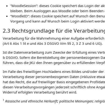
“MoodleSession“: dieses Cookie speichert das Login der a
bleiben. Beim Ausloggen aus Moodle oder beim Beenden d
“MoodleID“: dieses Cookie speichert auf Wunsch den Benu
Vorgang und kann auf Wunsch beim Login aktiviert werde
2.3 Rechtsgrundlage für die Verarbeitun
Verarbeitung für die Wahrnehmung einer Aufgabe erforderlich is
(Art 6 Abs 1 lit e und Abs 3 DSGVO iVm §§ 2, 3 Z 3 und 6 UG).
Ist die Datenverarbeitung zum Zwecke der Erfüllung eines Vertra
b DSGVO. Sofern die Bereitstellung der personenbezogenen Date
führen, dass die JKU den Ihnen gegenüber zu erfüllenden Ver
Im Falle des freiwilligen Hochladens eines Bildes und/oder de
Verarbeitung dieser personenbezogenen Daten (inklusive etwai
hat das Recht, die auf freiwilliger Basis eingegebenen Profilda
diesen Verarbeitungsvorgängen jederzeit schriftlich ohne Ang
Widerruf erfolgten Verarbeitung berührt wird.
1
Rassische und ethnische Herkunft; politische Meinungen; religi