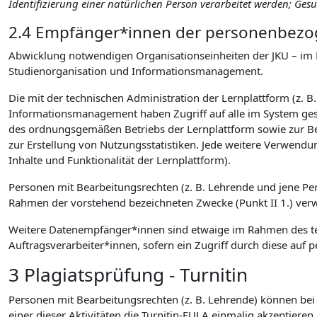
Identifizierung einer natürlichen Person verarbeitet werden; Ge
2.4 Empfänger*innen der personenbezog
Abwicklung notwendigen Organisationseinheiten der JKU – im 
Studienorganisation und Informationsmanagement.
Die mit der technischen Administration der Lernplattform (z. B
Informationsmanagement haben Zugriff auf alle im System gesp
des ordnungsgemäßen Betriebs der Lernplattform sowie zur B
zur Erstellung von Nutzungsstatistiken. Jede weitere Verwendu
Inhalte und Funktionalität der Lernplattform).
Personen mit Bearbeitungsrechten (z. B. Lehrende und jene P
Rahmen der vorstehend bezeichneten Zwecke (Punkt II 1.) verwen
Weitere Datenempfänger*innen sind etwaige im Rahmen des tec
Auftragsverarbeiter*innen, sofern ein Zugriff durch diese a
3 Plagiatsprüfung - Turnitin
Personen mit Bearbeitungsrechten (z. B. Lehrende) können bei d
einer dieser Aktivitäten die Turnitin-EULA einmalig akzeptieren