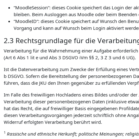
“MoodleSession“: dieses Cookie speichert das Login der a
bleiben. Beim Ausloggen aus Moodle oder beim Beenden d
“MoodleID“: dieses Cookie speichert auf Wunsch den Benu
Vorgang und kann auf Wunsch beim Login aktiviert werde
2.3 Rechtsgrundlage für die Verarbeitun
Verarbeitung für die Wahrnehmung einer Aufgabe erforderlich is
(Art 6 Abs 1 lit e und Abs 3 DSGVO iVm §§ 2, 3 Z 3 und 6 UG).
Ist die Datenverarbeitung zum Zwecke der Erfüllung eines Vertra
b DSGVO. Sofern die Bereitstellung der personenbezogenen Date
führen, dass die JKU den Ihnen gegenüber zu erfüllenden Ver
Im Falle des freiwilligen Hochladens eines Bildes und/oder de
Verarbeitung dieser personenbezogenen Daten (inklusive etwai
hat das Recht, die auf freiwilliger Basis eingegebenen Profilda
diesen Verarbeitungsvorgängen jederzeit schriftlich ohne Ang
Widerruf erfolgten Verarbeitung berührt wird.
1
Rassische und ethnische Herkunft; politische Meinungen; religi