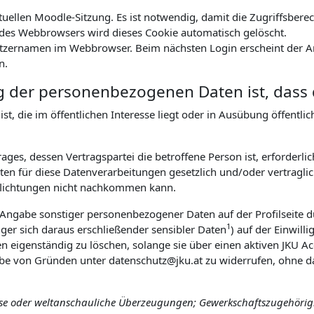
ktuellen Moodle-Sitzung. Es ist notwendig, damit die Zugriffsbe
es Webbrowsers wird dieses Cookie automatisch gelöscht.
tzernamen im Webbrowser. Beim nächsten Login erscheint der An
n.
g der personenbezogenen Daten ist, dass 
t, die im öffentlichen Interesse liegt oder in Ausübung öffentl
ges, dessen Vertragspartei die betroffene Person ist, erforderlic
n für diese Datenverarbeitungen gesetzlich und/oder vertraglich
pflichtungen nicht nachkommen kann.
r Angabe sonstiger personenbezogener Daten auf der Profilseite d
1
ger sich daraus erschließender sensibler Daten
) auf der Einwill
ten eigenständig zu löschen, solange sie über einen aktiven JKU Ac
abe von Gründen unter datenschutz@jku.at zu widerrufen, ohne da
öse oder weltanschauliche Überzeugungen; Gewerkschaftszugehörigke