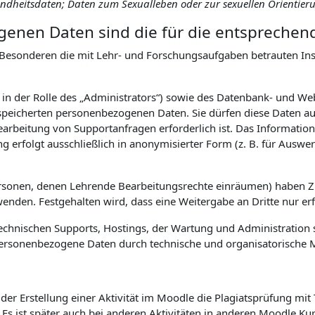
sundheitsdaten; Daten zum Sexualleben oder zur sexuellen Orientier
enen Daten sind die für die entsprechen
Besonderen die mit Lehr- und Forschungsaufgaben betrauten Inst
. in der Rolle des „Administrators“) sowie des Datenbank- und W
eicherten personenbezogenen Daten. Sie dürfen diese Daten auss
earbeitung von Supportanfragen erforderlich ist. Das Informa
ng erfolgt ausschließlich in anonymisierter Form (z. B. für Aus
ersonen, denen Lehrende Bearbeitungsrechte einräumen) haben 
den. Festgehalten wird, dass eine Weitergabe an Dritte nur erfol
hnischen Supports, Hostings, der Wartung und Administration s
uf personenbezogene Daten durch technische und organisatorisch
er Erstellung einer Aktivität im Moodle die Plagiatsprüfung mit
. Es ist später auch bei anderen Aktivitäten in anderen Moodle K