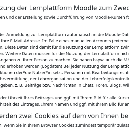
Nutzung der Lernplattform Moodle zum Zwe
nen und der Erstellung sowie Durchführung von Moodle-Kursen 
ei der Anmeldung zur Lernplattform automatisch in die Moodle-Da
hre E-Mail-Adresse. Im Falle eines manuellen Accounts (externe
. Diese Daten sind damit für die Nutzung der Lernplattform zwin
en. Weitere Daten müssen für die Nutzung der Lernplattform nicht
Angaben zu Ihrer Person zu machen. Sie haben bspw. auch die Mög
nd erhoben werden (Logdaten) Bei jeder Nutzung der Lernplattfor
tionen der*die Nutzer*in setzt. Personen mit Bearbeitungsrechte
hrvermittlung, der Lehrorganisation und der Lehrerfolgskontrol
geben, z. B. Beiträge bzw. Nachrichten in Chats, Foren, Blogs, Wi
r Uhrzeit Ihres Beitrages und ggf. mit Ihrem Bild für alle Kurst
Uhrzeit des Eintrages, Ihrem Namen und ggf. mit Ihrem Bild für a
werden zwei Cookies auf dem von Ihnen b
n, wenn Sie in Ihrem Browser Cookies zumindest temporär zulas