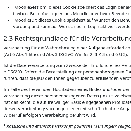
“MoodleSession“: dieses Cookie speichert das Login der a
bleiben. Beim Ausloggen aus Moodle oder beim Beenden d
“MoodleID“: dieses Cookie speichert auf Wunsch den Benu
Vorgang und kann auf Wunsch beim Login aktiviert werde
2.3 Rechtsgrundlage für die Verarbeitun
Verarbeitung für die Wahrnehmung einer Aufgabe erforderlich is
(Art 6 Abs 1 lit e und Abs 3 DSGVO iVm §§ 2, 3 Z 3 und 6 UG).
Ist die Datenverarbeitung zum Zwecke der Erfüllung eines Vertra
b DSGVO. Sofern die Bereitstellung der personenbezogenen Date
führen, dass die JKU den Ihnen gegenüber zu erfüllenden Ver
Im Falle des freiwilligen Hochladens eines Bildes und/oder de
Verarbeitung dieser personenbezogenen Daten (inklusive etwai
hat das Recht, die auf freiwilliger Basis eingegebenen Profilda
diesen Verarbeitungsvorgängen jederzeit schriftlich ohne Ang
Widerruf erfolgten Verarbeitung berührt wird.
1
Rassische und ethnische Herkunft; politische Meinungen; religi