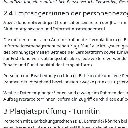
Identifizierung einer natürlichen Person verarbeitet werden; Ge
2.4 Empfänger*innen der personenbezog
Abwicklung notwendigen Organisationseinheiten der JKU – im 
Studienorganisation und Informationsmanagement.
Die mit der technischen Administration der Lernplattform (z. B
Informationsmanagement haben Zugriff auf alle im System gesp
des ordnungsgemäßen Betriebs der Lernplattform sowie zur B
zur Erstellung von Nutzungsstatistiken. Jede weitere Verwendu
Inhalte und Funktionalität der Lernplattform).
Personen mit Bearbeitungsrechten (z. B. Lehrende und jene P
Rahmen der vorstehend bezeichneten Zwecke (Punkt II 1.) verwen
Weitere Datenempfänger*innen sind etwaige im Rahmen des tec
Auftragsverarbeiter*innen, sofern ein Zugriff durch diese a
3 Plagiatsprüfung - Turnitin
Personen mit Bearbeitungsrechten (z. B. Lehrende) können bei d
einer dieser Aktivitäten die Turnitin-EULA einmalig akzeptieren