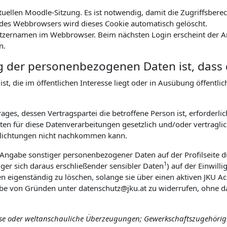
ktuellen Moodle-Sitzung. Es ist notwendig, damit die Zugriffsbe
es Webbrowsers wird dieses Cookie automatisch gelöscht.
tzernamen im Webbrowser. Beim nächsten Login erscheint der An
n.
g der personenbezogenen Daten ist, dass 
t, die im öffentlichen Interesse liegt oder in Ausübung öffentl
ges, dessen Vertragspartei die betroffene Person ist, erforderlic
n für diese Datenverarbeitungen gesetzlich und/oder vertraglich
pflichtungen nicht nachkommen kann.
r Angabe sonstiger personenbezogener Daten auf der Profilseite d
1
ger sich daraus erschließender sensibler Daten
) auf der Einwill
ten eigenständig zu löschen, solange sie über einen aktiven JKU Ac
abe von Gründen unter datenschutz@jku.at zu widerrufen, ohne da
öse oder weltanschauliche Überzeugungen; Gewerkschaftszugehörigke