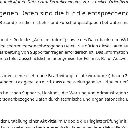
sundheitsdaten; Daten zum Sexualleben oder zur sexuellen Orientier
enen Daten sind die für die entsprechen
Besonderen die mit Lehr- und Forschungsaufgaben betrauten Inst
. in der Rolle des „Administrators“) sowie des Datenbank- und W
eicherten personenbezogenen Daten. Sie dürfen diese Daten auss
earbeitung von Supportanfragen erforderlich ist. Das Informa
ng erfolgt ausschließlich in anonymisierter Form (z. B. für Aus
ersonen, denen Lehrende Bearbeitungsrechte einräumen) haben 
den. Festgehalten wird, dass eine Weitergabe an Dritte nur erfol
hnischen Supports, Hostings, der Wartung und Administration s
uf personenbezogene Daten durch technische und organisatorisch
er Erstellung einer Aktivität im Moodle die Plagiatsprüfung mit
. Es ist später auch bei anderen Aktivitäten in anderen Moodle K