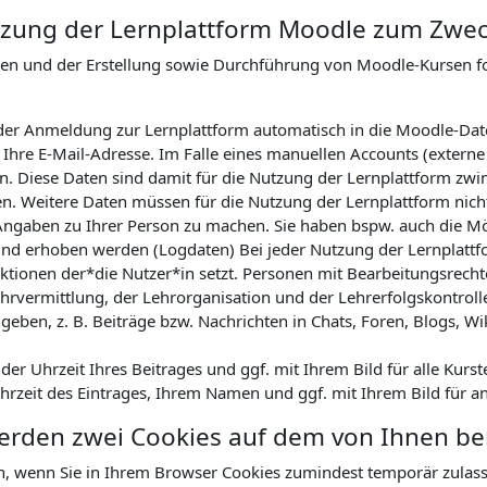
Nutzung der Lernplattform Moodle zum Zwe
nen und der Erstellung sowie Durchführung von Moodle-Kursen 
ei der Anmeldung zur Lernplattform automatisch in die Moodle-Da
hre E-Mail-Adresse. Im Falle eines manuellen Accounts (externe
. Diese Daten sind damit für die Nutzung der Lernplattform zwin
en. Weitere Daten müssen für die Nutzung der Lernplattform nicht
Angaben zu Ihrer Person zu machen. Sie haben bspw. auch die Mög
nd erhoben werden (Logdaten) Bei jeder Nutzung der Lernplattfor
tionen der*die Nutzer*in setzt. Personen mit Bearbeitungsrechte
hrvermittlung, der Lehrorganisation und der Lehrerfolgskontrol
geben, z. B. Beiträge bzw. Nachrichten in Chats, Foren, Blogs, Wi
r Uhrzeit Ihres Beitrages und ggf. mit Ihrem Bild für alle Kurst
Uhrzeit des Eintrages, Ihrem Namen und ggf. mit Ihrem Bild für a
werden zwei Cookies auf dem von Ihnen b
n, wenn Sie in Ihrem Browser Cookies zumindest temporär zulas