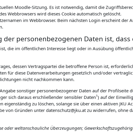
ktuellen Moodle-Sitzung. Es ist notwendig, damit die Zugriffsbe
es Webbrowsers wird dieses Cookie automatisch gelöscht.
tzernamen im Webbrowser. Beim nächsten Login erscheint der An
n.
g der personenbezogenen Daten ist, dass 
t, die im öffentlichen Interesse liegt oder in Ausübung öffentl
ges, dessen Vertragspartei die betroffene Person ist, erforderlic
n für diese Datenverarbeitungen gesetzlich und/oder vertraglich
pflichtungen nicht nachkommen kann.
r Angabe sonstiger personenbezogener Daten auf der Profilseite d
1
ger sich daraus erschließender sensibler Daten
) auf der Einwill
ten eigenständig zu löschen, solange sie über einen aktiven JKU Ac
abe von Gründen unter datenschutz@jku.at zu widerrufen, ohne da
öse oder weltanschauliche Überzeugungen; Gewerkschaftszugehörigke