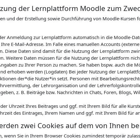
Nutzung der Lernplattform Moodle zum Zwe
nen und der Erstellung sowie Durchführung von Moodle-Kursen 
ei der Anmeldung zur Lernplattform automatisch in die Moodle-Da
hre E-Mail-Adresse. Im Falle eines manuellen Accounts (externe
. Diese Daten sind damit für die Nutzung der Lernplattform zwin
en. Weitere Daten müssen für die Nutzung der Lernplattform nicht
Angaben zu Ihrer Person zu machen. Sie haben bspw. auch die Mög
nd erhoben werden (Logdaten) Bei jeder Nutzung der Lernplattfor
tionen der*die Nutzer*in setzt. Personen mit Bearbeitungsrechte
hrvermittlung, der Lehrorganisation und der Lehrerfolgskontrol
geben, z. B. Beiträge bzw. Nachrichten in Chats, Foren, Blogs, Wi
r Uhrzeit Ihres Beitrages und ggf. mit Ihrem Bild für alle Kurst
Uhrzeit des Eintrages, Ihrem Namen und ggf. mit Ihrem Bild für a
werden zwei Cookies auf dem von Ihnen b
n, wenn Sie in Ihrem Browser Cookies zumindest temporär zulas