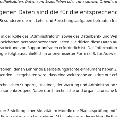
sundheitsdaten; Daten zum Sexualleben oder zur sexuellen Orientier
enen Daten sind die für die entsprechen
Besonderen die mit Lehr- und Forschungsaufgaben betrauten Inst
. in der Rolle des „Administrators“) sowie des Datenbank- und W
eicherten personenbezogenen Daten. Sie dürfen diese Daten auss
earbeitung von Supportanfragen erforderlich ist. Das Informa
ng erfolgt ausschließlich in anonymisierter Form (z. B. für Aus
ersonen, denen Lehrende Bearbeitungsrechte einräumen) haben 
den. Festgehalten wird, dass eine Weitergabe an Dritte nur erfol
hnischen Supports, Hostings, der Wartung und Administration s
uf personenbezogene Daten durch technische und organisatorisch
er Erstellung einer Aktivität im Moodle die Plagiatsprüfung mit
. Es ist später auch bei anderen Aktivitäten in anderen Moodle K