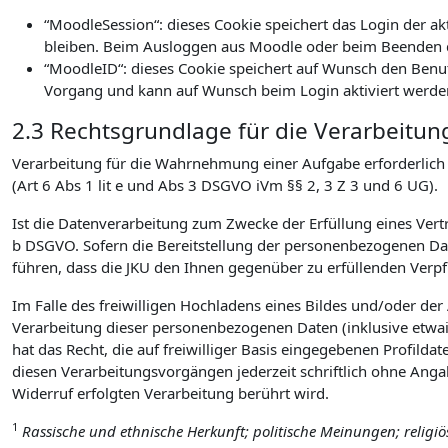
“MoodleSession“: dieses Cookie speichert das Login der a
bleiben. Beim Ausloggen aus Moodle oder beim Beenden d
“MoodleID“: dieses Cookie speichert auf Wunsch den Benu
Vorgang und kann auf Wunsch beim Login aktiviert werde
2.3 Rechtsgrundlage für die Verarbeitun
Verarbeitung für die Wahrnehmung einer Aufgabe erforderlich is
(Art 6 Abs 1 lit e und Abs 3 DSGVO iVm §§ 2, 3 Z 3 und 6 UG).
Ist die Datenverarbeitung zum Zwecke der Erfüllung eines Vertra
b DSGVO. Sofern die Bereitstellung der personenbezogenen Date
führen, dass die JKU den Ihnen gegenüber zu erfüllenden Ver
Im Falle des freiwilligen Hochladens eines Bildes und/oder de
Verarbeitung dieser personenbezogenen Daten (inklusive etwai
hat das Recht, die auf freiwilliger Basis eingegebenen Profilda
diesen Verarbeitungsvorgängen jederzeit schriftlich ohne Ang
Widerruf erfolgten Verarbeitung berührt wird.
1
Rassische und ethnische Herkunft; politische Meinungen; religi