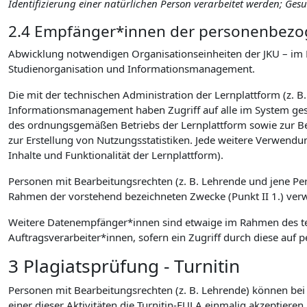
Identifizierung einer natürlichen Person verarbeitet werden; Ge
2.4 Empfänger*innen der personenbezog
Abwicklung notwendigen Organisationseinheiten der JKU – im 
Studienorganisation und Informationsmanagement.
Die mit der technischen Administration der Lernplattform (z. B
Informationsmanagement haben Zugriff auf alle im System gesp
des ordnungsgemäßen Betriebs der Lernplattform sowie zur B
zur Erstellung von Nutzungsstatistiken. Jede weitere Verwendu
Inhalte und Funktionalität der Lernplattform).
Personen mit Bearbeitungsrechten (z. B. Lehrende und jene P
Rahmen der vorstehend bezeichneten Zwecke (Punkt II 1.) verwen
Weitere Datenempfänger*innen sind etwaige im Rahmen des tec
Auftragsverarbeiter*innen, sofern ein Zugriff durch diese a
3 Plagiatsprüfung - Turnitin
Personen mit Bearbeitungsrechten (z. B. Lehrende) können bei d
einer dieser Aktivitäten die Turnitin-EULA einmalig akzeptieren