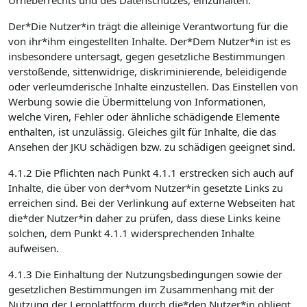
Urheberrechts und des Datenschutzes, einzuhalten.
Der*Die Nutzer*in trägt die alleinige Verantwortung für die
von ihr*ihm eingestellten Inhalte. Der*Dem Nutzer*in ist es
insbesondere untersagt, gegen gesetzliche Bestimmungen
verstoßende, sittenwidrige, diskriminierende, beleidigende
oder verleumderische Inhalte einzustellen. Das Einstellen von
Werbung sowie die Übermittelung von Informationen,
welche Viren, Fehler oder ähnliche schädigende Elemente
enthalten, ist unzulässig. Gleiches gilt für Inhalte, die das
Ansehen der JKU schädigen bzw. zu schädigen geeignet sind.
4.1.2 Die Pflichten nach Punkt 4.1.1 erstrecken sich auch auf
Inhalte, die über von der*vom Nutzer*in gesetzte Links zu
erreichen sind. Bei der Verlinkung auf externe Webseiten hat
die*der Nutzer*in daher zu prüfen, dass diese Links keine
solchen, dem Punkt 4.1.1 widersprechenden Inhalte
aufweisen.
4.1.3 Die Einhaltung der Nutzungsbedingungen sowie der
gesetzlichen Bestimmungen im Zusammenhang mit der
Nutzung der Lernplattform durch die*den Nutzer*in obliegt