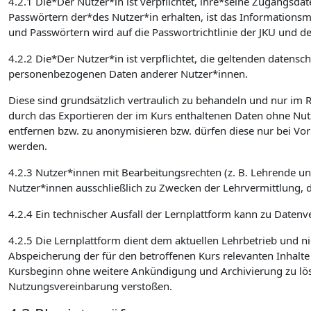
4.2.1 Die*Der Nutzer*in ist verpflichtet, ihre*seine Zugangsd
Passwörtern der*des Nutzer*in erhalten, ist das Informatio
und Passwörtern wird auf die Passwortrichtlinie der JKU und de
4.2.2 Die*Der Nutzer*in ist verpflichtet, die geltenden date
personenbezogenen Daten anderer Nutzer*innen.
Diese sind grundsätzlich vertraulich zu behandeln und nur im
durch das Exportieren der im Kurs enthaltenen Daten ohne Nut
entfernen bzw. zu anonymisieren bzw. dürfen diese nur bei Vo
werden.
4.2.3 Nutzer*innen mit Bearbeitungsrechten (z. B. Lehrende u
Nutzer*innen ausschließlich zu Zwecken der Lehrvermittlung, 
4.2.4 Ein technischer Ausfall der Lernplattform kann zu Datenve
4.2.5 Die Lernplattform dient dem aktuellen Lehrbetrieb und ni
Abspeicherung der für den betroffenen Kurs relevanten Inhalt
Kursbeginn ohne weitere Ankündigung und Archivierung zu lösch
Nutzungsvereinbarung verstoßen.