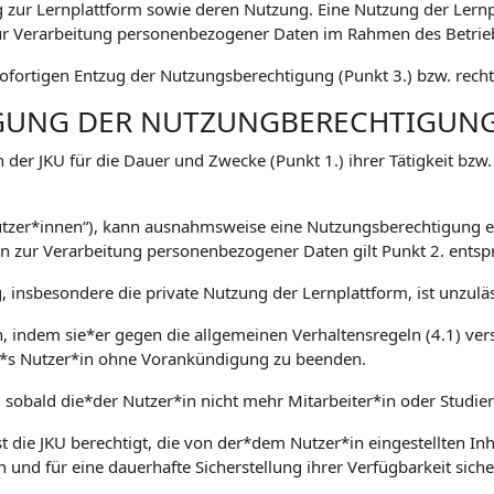
zur Lernplattform sowie deren Nutzung. Eine Nutzung der Lernp
 Verarbeitung personenbezogener Daten im Rahmen des Betriebs
fortigen Entzug der Nutzungsberechtigung (Punkt 3.) bzw. rechtl
IGUNG DER NUTZUNGBERECHTIGUN
 der JKU für die Dauer und Zwecke (Punkt 1.) ihrer Tätigkeit bzw
Nutzer*innen“), kann ausnahmsweise eine Nutzungsberechtigung er
zur Verarbeitung personenbezogener Daten gilt Punkt 2. entsp
 insbesondere die private Nutzung der Lernplattform, ist unzuläs
en, indem sie*er gegen die allgemeinen Verhaltensregeln (4.1) ver
ser*s Nutzer*in ohne Vorankündigung zu beenden.
, sobald die*der Nutzer*in nicht mehr Mitarbeiter*in oder Studie
 die JKU berechtigt, die von der*dem Nutzer*in eingestellten Inha
n und für eine dauerhafte Sicherstellung ihrer Verfügbarkeit sich