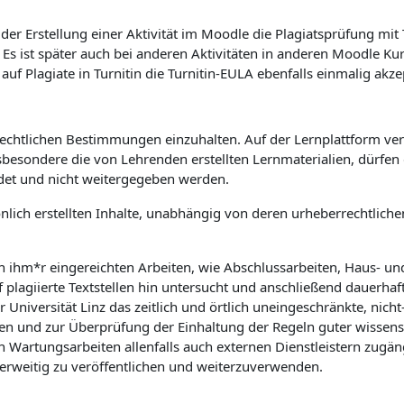
er Erstellung einer Aktivität im Moodle die Plagiatsprüfung mit
. Es ist später auch bei anderen Aktivitäten in anderen Moodle K
 Plagiate in Turnitin die Turnitin-EULA ebenfalls einmalig akze
rrechtlichen Bestimmungen einzuhalten. Auf der Lernplattform verö
sbesondere die von Lehrenden erstellten Lernmaterialien, dürfe
det und nicht weitergegeben werden.
önlich erstellten Inhalte, unabhängig von deren urheberrechtlic
on ihm*r eingereichten Arbeiten, wie Abschlussarbeiten, Haus- u
f plagiierte Textstellen hin untersucht und anschließend dauerhaf
niversität Linz das zeitlich und örtlich uneingeschränkte, nicht-
n und zur Überprüfung der Einhaltung der Regeln guter wissensch
rtungsarbeiten allenfalls auch externen Dienstleistern zugäng
derweitig zu veröffentlichen und weiterzuverwenden.