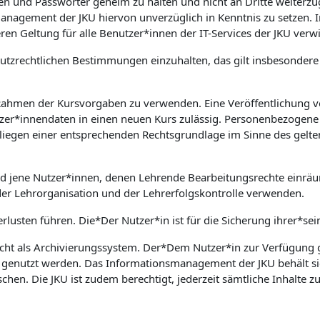
aten und Passwörter geheim zu halten und nicht an Dritte weiter
nsmanagement der JKU hiervon unverzüglich in Kenntnis zu setz
ren Geltung für alle Benutzer*innen der IT-Services der JKU verw
nschutzrechtlichen Bestimmungen einzuhalten, das gilt insbesond
 Rahmen der Kursvorgaben zu verwenden. Eine Veröffentlichung v
zer*innendaten in einen neuen Kurs zulässig. Personenbezogene 
rliegen einer entsprechenden Rechtsgrundlage im Sinne des gelte
nd jene Nutzer*innen, denen Lehrende Bearbeitungsrechte einrä
der Lehrorganisation und der Lehrerfolgskontrolle verwenden.
rlusten führen. Die*Der Nutzer*in ist für die Sicherung ihrer*sei
cht als Archivierungssystem. Der*Dem Nutzer*in zur Verfügung ge
e genutzt werden. Das Informationsmanagement der JKU behält si
en. Die JKU ist zudem berechtigt, jederzeit sämtliche Inhalte 