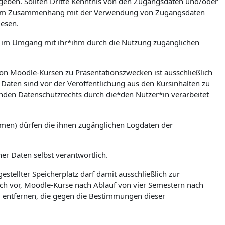
zugeben. Sollten Dritte Kenntnis von den Zugangsdaten und/oder
en. Im Zusammenhang mit der Verwendung von Zugangsdaten
iesen.
ere im Umgang mit ihr*ihm durch die Nutzung zugänglichen
on Moodle-Kursen zu Präsentationszwecken ist ausschließlich
Daten sind vor der Veröffentlichung aus den Kursinhalten zu
nden Datenschutzrechts durch die*den Nutzer*in verarbeitet
umen) dürfen die ihnen zugänglichen Logdaten der
ner Daten selbst verantwortlich.
stellter Speicherplatz darf damit ausschließlich zur
ch vor, Moodle-Kurse nach Ablauf von vier Semestern nach
zu entfernen, die gegen die Bestimmungen dieser