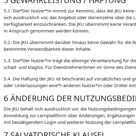
5 GEWÄHRLEISTUNG / HAFTUNG
5.1. Die*Der Nutzer*in nimmt zur Kenntnis, dass die JKU keine
sich ausdrücklich vor, das Angebot oder die/einzelne über di
Verfügbarkeit einzuschränken. Die JKU übernimmt keine Verant
in Anspruch genommen werden können.
5.2. Die JKU übernimmt darüber hinaus keine Gewähr für die Ric
bestimmte Verwendbarkeit dieser Inhalte.
5.3. Die*Der Nutzer*in trägt die alleinige Verantwortung für di
schad- und klaglos. Für DienstnehmerInnen im Sinne des Dien
5.4. Die Haftung der JKU ist beschränkt auf vorsätzliches und 
oder Unterlassungen eine*r anderen Nutzer*in oder Dritter ent
6 ÄNDERUNG DER NUTZUNGSBED
Die JKU behält sich ausdrücklich vor, die Nutzungsbedingungen
Anmeldung zur Lernplattform über Änderungen, Ergänzungen
mit bestätigendem Login und weiterer Nutzung der Lernplattfo
7 SALVATORISCHE KLAUSEL