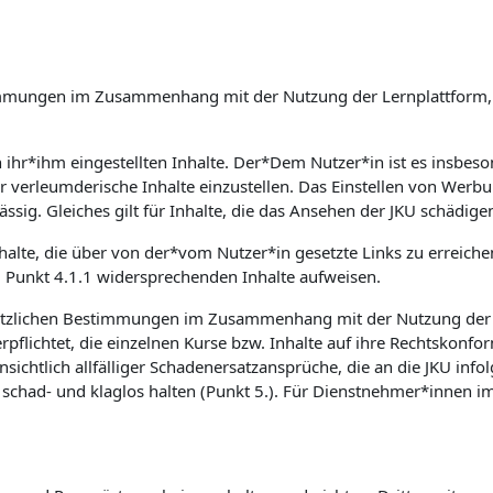
Bestimmungen im Zusammenhang mit der Nutzung der Lernplattfor
on ihr*ihm eingestellten Inhalte. Der*Dem Nutzer*in ist es insb
er verleumderische Inhalte einzustellen. Das Einstellen von Wer
ssig. Gleiches gilt für Inhalte, die das Ansehen der JKU schädige
nhalte, die über von der*vom Nutzer*in gesetzte Links zu erreich
m Punkt 4.1.1 widersprechenden Inhalte aufweisen.
etzlichen Bestimmungen im Zusammenhang mit der Nutzung der Le
flichtet, die einzelnen Kurse bzw. Inhalte auf ihre Rechtskonfor
sichtlich allfälliger Schadenersatzansprüche, die an die JKU inf
had- und klaglos halten (Punkt 5.). Für Dienstnehmer*innen im 