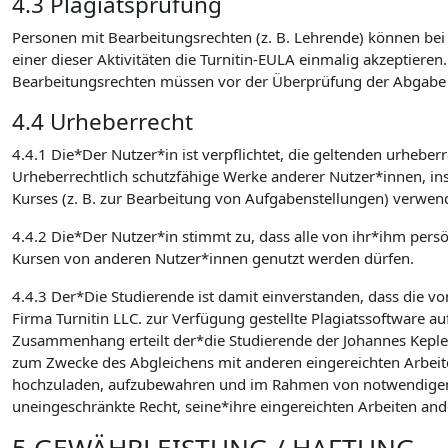
4.3 Plagiatsprüfung
Personen mit Bearbeitungsrechten (z. B. Lehrende) können bei d
einer dieser Aktivitäten die Turnitin-EULA einmalig akzeptieren
Bearbeitungsrechten müssen vor der Überprüfung der Abgabe auf
4.4 Urheberrecht
4.4.1 Die*Der Nutzer*in ist verpflichtet, die geltenden urhebe
Urheberrechtlich schutzfähige Werke anderer Nutzer*innen, in
Kurses (z. B. zur Bearbeitung von Aufgabenstellungen) verwen
4.4.2 Die*Der Nutzer*in stimmt zu, dass alle von ihr*ihm pers
Kursen von anderen Nutzer*innen genutzt werden dürfen.
4.4.3 Der*Die Studierende ist damit einverstanden, dass die v
Firma Turnitin LLC. zur Verfügung gestellte Plagiatssoftware au
Zusammenhang erteilt der*die Studierende der Johannes Kepler U
zum Zwecke des Abgleichens mit anderen eingereichten Arbeite
hochzuladen, aufzubewahren und im Rahmen von notwendigen Wa
uneingeschränkte Recht, seine*ihre eingereichten Arbeiten an