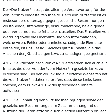
Urheberrechts und des Datenschutzes, einzuhalten.
Der*Die Nutzer*in trägt die alleinige Verantwortung für die
von ihr*ihm eingestellten Inhalte. Der*Dem Nutzer*in ist es
insbesondere untersagt, gegen gesetzliche Bestimmungen
verstoßende, sittenwidrige, diskriminierende, beleidigende
oder verleumderische Inhalte einzustellen. Das Einstellen von
Werbung sowie die Übermittelung von Informationen,
welche Viren, Fehler oder ähnliche schädigende Elemente
enthalten, ist unzulässig. Gleiches gilt für Inhalte, die das
Ansehen der JKU schädigen bzw. zu schädigen geeignet sind.
4.1.2 Die Pflichten nach Punkt 4.1.1 erstrecken sich auch auf
Inhalte, die über von der*vom Nutzer*in gesetzte Links zu
erreichen sind. Bei der Verlinkung auf externe Webseiten hat
die*der Nutzer*in daher zu prüfen, dass diese Links keine
solchen, dem Punkt 4.1.1 widersprechenden Inhalte
aufweisen.
4.1.3 Die Einhaltung der Nutzungsbedingungen sowie der
gesetzlichen Bestimmungen im Zusammenhang mit der
Nutzung der Lernplattform durch die*den Nutzer*in obliegt