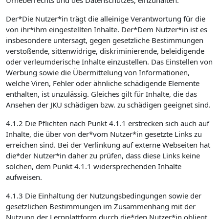
Urheberrechts und des Datenschutzes, einzuhalten.
Der*Die Nutzer*in trägt die alleinige Verantwortung für die
von ihr*ihm eingestellten Inhalte. Der*Dem Nutzer*in ist es
insbesondere untersagt, gegen gesetzliche Bestimmungen
verstoßende, sittenwidrige, diskriminierende, beleidigende
oder verleumderische Inhalte einzustellen. Das Einstellen von
Werbung sowie die Übermittelung von Informationen,
welche Viren, Fehler oder ähnliche schädigende Elemente
enthalten, ist unzulässig. Gleiches gilt für Inhalte, die das
Ansehen der JKU schädigen bzw. zu schädigen geeignet sind.
4.1.2 Die Pflichten nach Punkt 4.1.1 erstrecken sich auch auf
Inhalte, die über von der*vom Nutzer*in gesetzte Links zu
erreichen sind. Bei der Verlinkung auf externe Webseiten hat
die*der Nutzer*in daher zu prüfen, dass diese Links keine
solchen, dem Punkt 4.1.1 widersprechenden Inhalte
aufweisen.
4.1.3 Die Einhaltung der Nutzungsbedingungen sowie der
gesetzlichen Bestimmungen im Zusammenhang mit der
Nutzung der Lernplattform durch die*den Nutzer*in obliegt